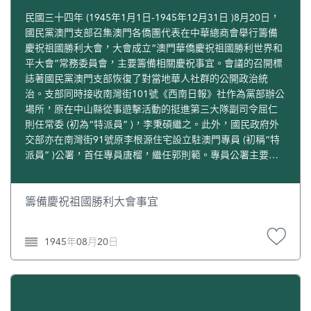
民國三十四年 (1945年1月1日-1945年12月31日 )8月20日，
國民黨澳門支部召集澳門各僑團代表在中華總商會舉行籌備
慶祝祖國勝利大會，大會成立“澳門華僑慶祝祖國勝利世界和
平大會”常務委員會，主要籌備相關慶祝事宜。會議的召開標
誌著國民黨澳門支部恢復了對當地華人社群的公開政治統
治。支部同時接收南灣街101號《西南日報》社作為黨部辦公
場所，原在中山縣從事遊擊活動的挺進第三大隊副司令屈仁
則任常委 (初為“特派員” )，李秉碩繼之。此外，國民政府外
交部亦在南灣街91號原李根源住宅設立駐澳門專員 (初稱“特
派員” )公署，首任專員唐榴，繼任郭則範。專員公署主要負
責中葡事務與簽發中華民國護照，並輔助國民黨澳門支部督
導華僑團體活動。《華僑報》1945年8月20日；婁勝華：
《轉型時期澳門社團研究：多元社會中法團主義體制解
籌備慶祝祖國勝利大會事宜
析》，第79頁。
1945年08月20日