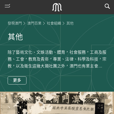
發現澳門
澳門百業
社會組織
其他
其他
除了藝術文化、文娛活動、體育，社會服務，工商及服
務、工會，教育及青年，專業、法律、科學及科技，宗
教，以及衛生這幾大類社團之外，澳門也有業主會、環
境保護、基金會和其他等不同類型的社團組織，姿彩紛
熱
呈的社團活動共同促進本地社會的發展。
更多
門
搜
索
古
地