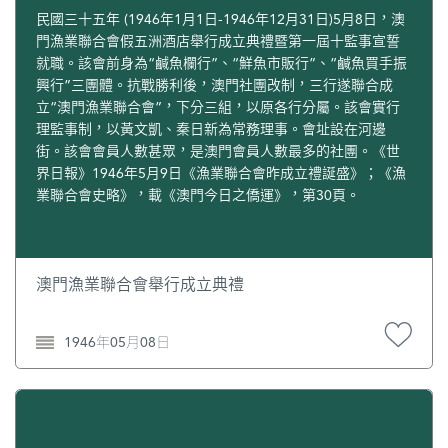
民國三十五年 (1946年1月1日-1946年12月31日)5月8日，澳
門漁業聯合會假五洲酒店舉行成立典禮暨第一屆十監事宣誓
就職。該會前身為“鹹魚欄行”、“鮮魚市販行”、“鹹魚買手振
興行”三團體。抗戰勝利後，澳門社團改制，三行遂聯合成
立“澳門漁業聯合會”，下分三組，以原各行分屬。該會實行
理監事制，以黃文凱、秦日新為常務理事。會址設在河邊
街。該會會員人數甚眾，是澳門會員人數最多的社團。《世
界日報》1946年5月9日《漁業聯合會昨成立禮誕盛》；《漁
業聯合會史略》，載《澳門今日之僑運》，第30頁。
澳門漁業聯合會舉行成立典禮
1946年05月08日