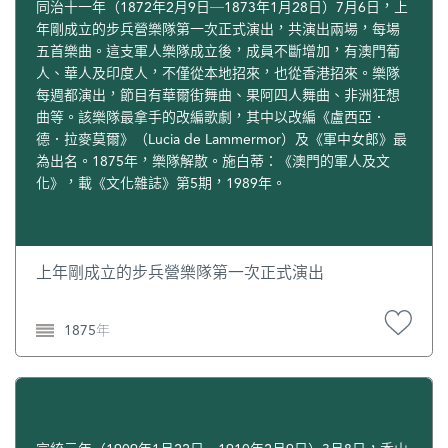
同治十一年（1872年2月9日─1873年1月28日）7月6日，上
年剛成立的步兵營樂隊第一次正式演出，共演出兩場，每場
五首樂曲。這支軍人樂隊成立後，成員不斷增加，有澳門葡
人、華人及印度人，不僅從本地招來，也從香港招來。樂隊
每週都演出，節目有華爾街舞曲、果阿四人舞曲、非洲狂想
曲等。該樂隊最拿手的改編歌劇，其中以改編《盧西亞．
德．拉麥莫爾》（Lucia de Lammermor）及《軍中女郎》最
為出名。1875年，樂隊解散。施白蒂：《澳門的軍人及文
化》，載《文化雜誌》第5期，1989年。
上年剛成立的步兵營樂隊第一次正式演出
1875年