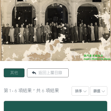
圖
媽
閣
寺
廟
巴
士
教
其他
返回上層目錄
堂
街
1
6
6
第
-
項結果，共
項結果
排序
篩選
市