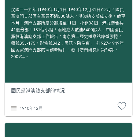
民國二十九年 (1940年1月1日-1940年12月31日)12月，國民
黨澳門支部原有黨員不過500餘人，港澳總支部成立後，截至
本月，澳門支部所屬分部增至11個，小組36個，港九澳合共
41個分部，181個小組，兩地總人數達6400餘人。中國國民
黨駐港澳總支部工作報告，南京第二歷史檔案館縮微膠捲，
盤號35J-175，影像號342；黑蕊、陳浩東：《1927-1949年
國民黨澳門支部的黨務考察》，載《澳門研究》第54期，
2009年。
國民黨港澳總支部的情況
1940年12月