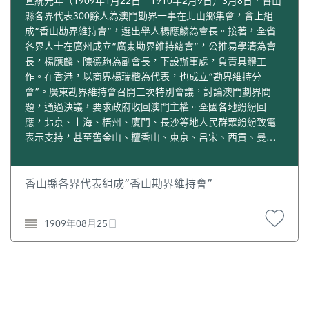
宣統元年（1909年1月22日─1910年2月9日）3月8日，香山
縣各界代表300餘人為澳門勘界一事在北山鄉集會，會上組
成“香山勘界維持會”，選出舉人楊應麟為會長。接著，全省
各界人士在廣州成立“廣東勘界維持總會”，公推易學清為會
長，楊應麟、陳德駒為副會長，下設辦事處，負責具體工
作。在香港，以商界楊瑞楷為代表，也成立“勘界維持分
會”。廣東勘界維持會召開三次特別會議，討論澳門劃界問
題，通過決議，要求政府收回澳門主權。全國各地紛紛回
應，北京、上海、梧州、廈門、長沙等地人民群眾紛紛致電
表示支持，甚至舊金山、檀香山、東京、呂宋、西貢、曼
谷、仰光、沙撈越等地華僑也發來大量函件支持，並籌集了
一批經費。澳葡當局對廣東勘界維持會的活動深感不安，要
求清政府予以查禁，未果。香山縣勘界維持會還舉行特別會
香山縣各界代表組成“香山勘界維持會”
議，於8月25日通過“聯辦九十八鄉民團章程”，正式成立群眾
自衛組織——民團，隨時準備以武力收回澳門。黃鴻釗：
1909年08月25日
《清末民初的澳門劃界之交涉》，載《澳門史新編》第1冊，
第276頁。