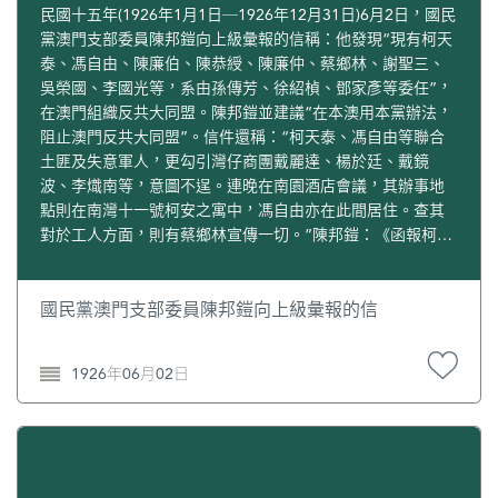
民國十五年(1926年1月1日─1926年12月31日)6月2日，國民
黨澳門支部委員陳邦鎧向上級彙報的信稱：他發現“現有柯天
泰、馮自由、陳廉伯、陳恭綬、陳廉仲、蔡鄉林、謝聖三、
吳榮國、李國光等，系由孫傳芳、徐紹楨、鄧家彥等委任”，
在澳門組織反共大同盟。陳邦鎧並建議“在本澳用本黨辦法，
阻止澳門反共大同盟”。信件還稱：“柯天泰、馮自由等聯合
土匪及失意軍人，更勾引灣仔商團戴麗達、楊於廷、戴鏡
波、李熾南等，意圖不逞。連晚在南園酒店會議，其辦事地
點則在南灣十一號柯安之寓中，馮自由亦在此間居住。查其
對於工人方面，則有蔡鄉林宣傳一切。”陳邦鎧：《函報柯天
泰、馮自由等現在澳門進行反共大同盟各情形》，南京，中
國第二歷史檔案館檔案，1926年5─6月，全宗號23，案卷號
161。柯六住宅為南灣街三十一號，此處稱柯安宅在南灣十一
國民黨澳門支部委員陳邦鎧向上級彙報的信
號，疑為三十一號之誤。如不誤，則柯安當即柯天泰之名，
故賭商柯六之子。
1926年06月02日