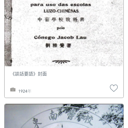
《談話要語》封面
1924年