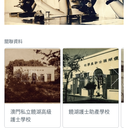
圖
媽
閣
寺
關聯資料
廟
巴
士
教
堂
街
市
澳門私立鏡湖高級
鏡湖護士助產學校
護士學校