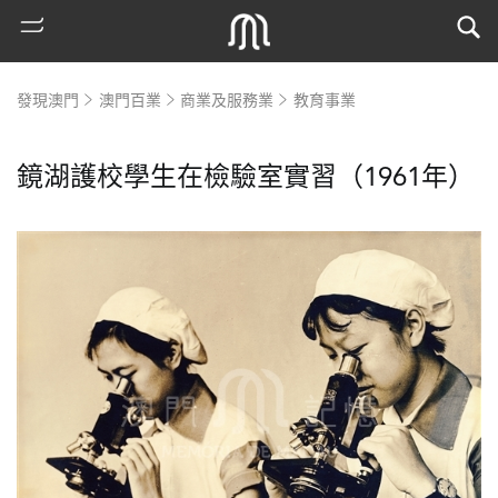
發現澳門
澳門百業
商業及服務業
教育事業
鏡湖護校學生在檢驗室實習（1961年）
熱
門
搜
索
古
地