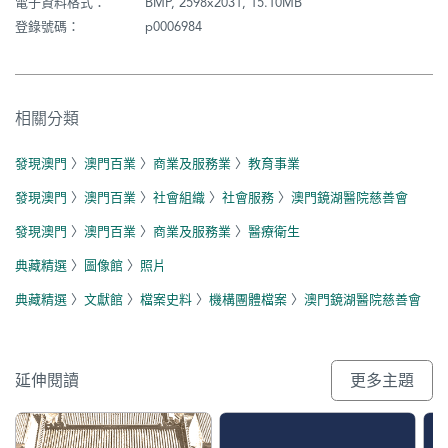
電子資料格式：
BMP, 2598x2031, 15.10MB
登錄號碼：
p0006984
相關分類
發現澳門
〉
澳門百業
〉
商業及服務業
〉
教育事業
發現澳門
〉
澳門百業
〉
社會組織
〉
社會服務
〉
澳門鏡湖醫院慈善會
發現澳門
〉
澳門百業
〉
商業及服務業
〉
醫療衛生
典藏精選
〉
圖像館
〉
照片
典藏精選
〉
文獻館
〉
檔案史料
〉
機構團體檔案
〉
澳門鏡湖醫院慈善會
延伸閱讀
更多主題