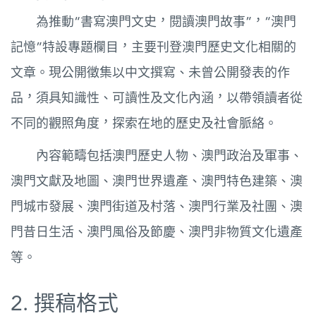
圖
為推動“書寫澳門文史，閱讀澳門故事”，“澳門
記憶”特設專題欄目，主要刊登澳門歷史文化相關的
媽
閣
文章。現公開徵集以中文撰寫、未曾公開發表的作
品，須具知識性、可讀性及文化內涵，以帶領讀者從
寺
廟
不同的觀照角度，探索在地的歷史及社會脈絡。
巴
內容範疇包括澳門歷史人物、澳門政治及軍事、
士
澳門文獻及地圖、澳門世界遺產、澳門特色建築、澳
教
門城巿發展、澳門街道及村落、澳門行業及社團、澳
堂
門昔日生活、澳門風俗及節慶、澳門非物質文化遺產
街
等。
市
2. 撰稿格式