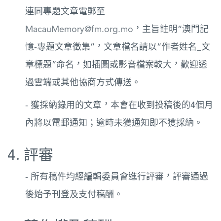
連同專題文章電郵至
MacauMemory@fm.org.mo
，主旨註明“澳門記
憶-專題文章徵集”，文章檔名請以“作者姓名_文
章標題”命名，如插圖或影音檔案較大，歡迎透
過雲端或其他協商方式傳送。
- 獲採納錄用的文章，本會在收到投稿後的4個月
內將以電郵通知；逾時未獲通知即不獲採納。
4. 評審
- 所有稿件均經編輯委員會進行評審，評審通過
後始予刊登及支付稿酬。