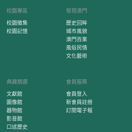
校園專區
發現澳門
校園徵集
歷史回眸
校園記憶
城市風貌
澳門百業
風俗民情
文化藝術
典藏精選
會員服務
文獻館
會員登入
圖像館
新會員註冊
器物館
訂閱電子報
影音館
口述歷史