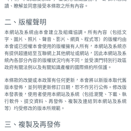
讀、瞭解並同意接受本條款之所有內容。
圖
媽
二、版權聲明
閣
本網站及系統由本會建立及組織協調。所有內容（包括文
字、圖片、照片、聲音、影片、網頁、程式等）的版權均由
寺
本會或已授權本會使用的版權擁有人所有，本網站及系統亦
廟
有提供超連結至互聯網上其他網址或網站，因此本網站及系
統內各部分內容的版權狀況均有不同，並受澳門特別行政區
巴
政府有關法例以及有關知識產權的國際條約所保護。
士
本條款的改變或本政策有任何更新，本會將以新版本取代舊
教
版本發佈，並列明更新修訂日期，恕不作另行公佈。修改版
堂
本發表後，使用者使用本網站及系統（包括瀏覽、下載、執
行軟件、提交資料、再發佈、複製及連結到本網站及系統
街
等）均受修改的版本所規範。
市
三、複製及再發佈