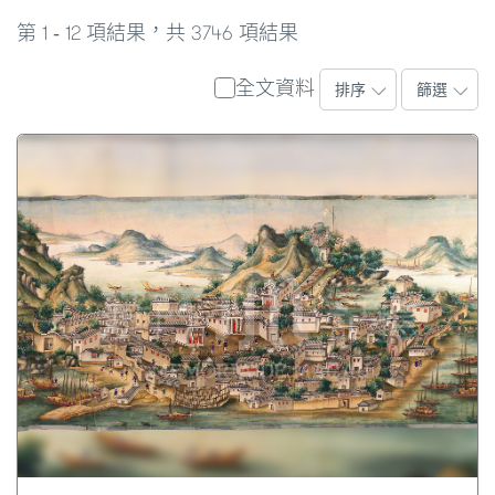
1
12
3746
第
-
項結果，共
項結果
全文資料
排序
篩選