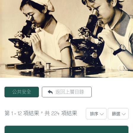
作。1810年，攝政王炮兵營成立，定為澳門的警察，
圖
1822年，成立警衛隊，恢復原“堅屋”的制度。1841
年，正式創立警察廳。1857年，一些澳門華商和葡商共
媽
同組織守衛隊以保護市集區的安全，被澳督基瑪良士
閣
(Guimarães, Isidoro Francisco)定為市集警察，由葡商
先拿．飛南第(Fernandes, Bernardino de Senna)擔任指
寺
揮官，並在四年後正式確立為澳門警察部隊。隨着後來
廟
海事警察支隊成立，該部隊的活動從陸地擴展至海上。
巴
1868年，海事警察支隊改稱澳門港務警察，即後來的水
士
警稽查隊。1869年，澳門警察廳正式獲得軍事組織編
制，還規定了薪餉津貼、訓練、招聘、值勤、違法與處
教
分、制服及武器等的制度，及後，警察廳曾被具軍隊性
堂
公共安全
返回上層目錄
質的澳門警衛隊取代，也曾被合併為作戰連，這支軍警
合一的警察部隊直到1912年澳葡政府成立警務局才告廢
街
市
除。後來，警務局逐步演變為直屬於澳門總督的治安警
1
12
224
第
-
項結果，共
項結果
排序
篩選
察廳。