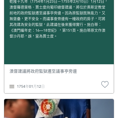
乾隆十九年（1754年1月23日－1755年2月10日）1月12日，
澳督羅德里格．賈士度向葡印總督建議，將位於奧斯定教堂
前地的政府監獄遷至議事亭旁邊。因為原監獄既無能力，又
無堡壘，更不安全。而議事會旁邊有一幢政府的房子，可將
其改建為安全的監獄，此建議在後來獲得實行。施白蒂：
《澳門編年史：16—18世紀》，第151頁。施白蒂原文作澳
督沙丹耶，誤，當為賈士度。
澳督建議將政府監獄遷至議事亭旁邊
1754年01月12日