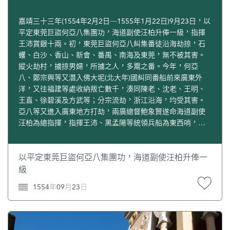
一員，直至回歸後成為澳門特別行政區政府保安司屬下
嘉靖三十三年(1554年2月2日─1555年1月22日)9月23日，以
的軍事化保安部隊。
平定東莞巨盜何亞八集團功，海道副使汪柏升俸一級，指揮
王沛賞銀十兩。初，東莞巨盜何亞八糾集番徒沿海劫掠，石
參考資料：
蠼、白沙、香山、新會、番禺、南海及東莞，無不被其害。
吳志良、楊允中主編：《澳門百科全書》，澳門基金
縱火劫村，擄掠男婦，所擄之人，多鬻之番。今年，何亞
八、鄭宗興等又潛入佛大坭(北大年)國糾同番船前來廣東外
會，2005年修訂版。
洋，又往福建等處收納叛亡數千，湊同陳老、沈老、王明、
湯開建：《天朝異化之角──16-19世紀西洋文明在澳
王直、徐碧溪及方武等；分宗流劫，浙江沿海，均受其害。
門》（上卷），暨南大學出版社，2016年。
亞八等又進入廣東地方打劫，兩廣總督鮑象賢遂命海道副使
“發展沿革”，載澳門特別行政區政府治安警察局網：
汪柏為總指揮，指揮王沛、黑孟陽等統領兵船為東西哨，隨
往剿捕。西哨兵船在廣海衛三洲環附近擊敗何亞八，斬首一
http://www.fsm.gov.mo/psp/cht/psp_org_2.html
。
百餘級，指揮王沛並生擒何亞八。三洲環即上川島，當時萊
“歷史”，載澳門特別行政區政府司法警察局網：
奧內爾，索薩船長正率眾船停泊“上川諸島”，故上川港當時
以平定東莞巨盜何亞八集團功，海道副使汪柏升俸一
http://www.pj.gov.mo/Web//Policia/history.html
。
停駐有很多葡萄牙的武裝商船。三洲環之戰亦是因為有葡萄
級
“發展沿革”，載澳門特別行政區政府消防局網：
牙武裝商船的參戰，遂能將強大的何亞八集團擊敗。故霍與
1554年09月23日
瑕言，何亞八之流對葡萄牙人不敢正目而視。《明世宗實
http://www.fsm.gov.mo/cb/about/%E7%99%BC%E5
錄》卷413，嘉靖三十三年八月己未。黃佐：《(嘉靖)廣東通
%B1%95%E6%B2%BF%E9%9D%A9
。
志》卷66《外志》3、卷70《外志》7；霍與瑕：《勉齋集》
“歷史發展”，載澳門特別行政區政府澳門保安部隊網：
卷17職方雜著》；靳文謨：《(康熙)新安縣志》卷11《寇