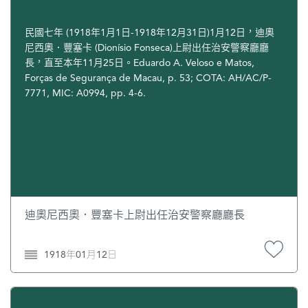
1960年，澳葡政府設立司法警察署，，並在1971年升
格為司法警察廳。1975年，澳門不再具有海外省的地
民國七年 (1918年1月1日-1918年12月31日)1月12日，迪奧
位，作為軍事指揮機關的澳門地區獨立司令部不復存
尼西奧．豐塞卡 (Dionísio Fonseca)上尉出任治安警察廳廳
在，軍事化部隊亦實行改編，並建立澳門保安部隊，成
長，直至本年11月25日。Eduardo A. Veloso e Matos,
Forças de Segurança de Macau, p. 53; COTA: AH/AC/P-
員包括治安警察廳、水警稽查隊和消防隊。同年，司法
7771, MIC: A0994, pp. 4-6.
警察廳提升為司法警察司。回歸後，司法警察司和治安
警察廳改稱“司法警察局”和“治安警察局”，同樣隸屬澳
門特別行政區保安司。而水警稽查隊改為澳門特別行政
區海關，正式脫離了澳門保安部隊，但仍屬於澳門內部
保安系統成員之一。
澳門的消防工作原由葡萄牙駐澳門的士兵及守衛隊負
迪奧尼西奧．豐塞卡上尉出任治安警察廳廳長
責，直到1883年成立消防監察處來管理消防工作，
1919年成立澳門消防隊以取代原消防監察處。1923年
1918年01月12日
改名為公共救護隊，除了消防工作外，還會參與城市衛
生和救護等工作。1939年公共救護隊成為軍事化部隊，
後改名市政消防隊，並於1975年成為澳門保安部隊中之