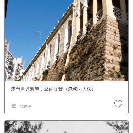
https://www.fsm.gov.mo/cht/history/history.aspx
。
盜》。羅理路(R. M. Loureiro)：《澳門尋根》附錄文獻3索薩
給路易斯王子的信(科欽，1556年1月15日)，第71頁。霍與
瑕：《勉齋集》卷19《處濠鏡澳議》。有學者提出，為什麼
在索薩船長1556年1月15日給路易斯王子的信中不提他協助
廣東政府剿滅海盜何亞八之事。其內中原因應很複雜，何亞
八集團其中很大一部分力量是北大年人，當時葡萄牙人與北
大年人合夥貿易，關係密切，是否索薩忌諱談及此事呢？還
有一種可能是，汪柏與葡萄牙人修好，並要求駐泊上川的萊
奧內爾•索薩船隊不支持何亞八集團，而將何亞八擊敗。一件
歷史事實的失載，其內中原因應很多，我們決不可採消極默
證之法，以彼文獻之無載而否認此文獻之有載。
澳門世界遺產：摩爾兵營（港務局大樓）
鄧思平