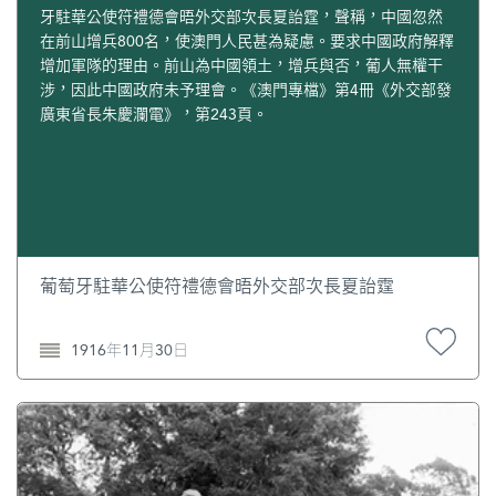
牙駐華公使符禮德會晤外交部次長夏詒霆，聲稱，中國忽然
在前山增兵800名，使澳門人民甚為疑慮。要求中國政府解釋
增加軍隊的理由。前山為中國領土，增兵與否，葡人無權干
涉，因此中國政府未予理會。《澳門專檔》第4冊《外交部發
廣東省長朱慶瀾電》，第243頁。
葡萄牙駐華公使符禮德會晤外交部次長夏詒霆
1916年11月30日