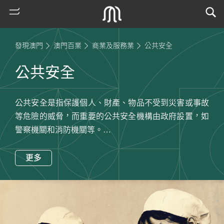
發現澳門
澳門百業
商業及服務業
公共安全
公共安全
公共安全是指保護個人、財產、物品不受到災害或事故
等危險的威脅，而重要的公共安全機構由政府設置，如
警察機關和消防機關等。
熱
澳門開埠之初由葡萄牙海軍負責市內治安，至1689年，
更多
門
議事會組織巡邏隊來維護城市治安，原本由一名巡邏隊
搜
隊長帶領，其後在三堂區各設“堅屋”（巡邏隊營房）、
索
隊長和巡邏兵，但巡邏隊後來因資金不足而撤銷。1784
古
年，從印度調派150名正規軍到澳門擔任警務和治安工
地