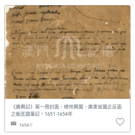
《廣輿記》第一冊封面、總地輿圖、廣東省圖正反面
之衛匡國筆記，1651-1654年
1654年