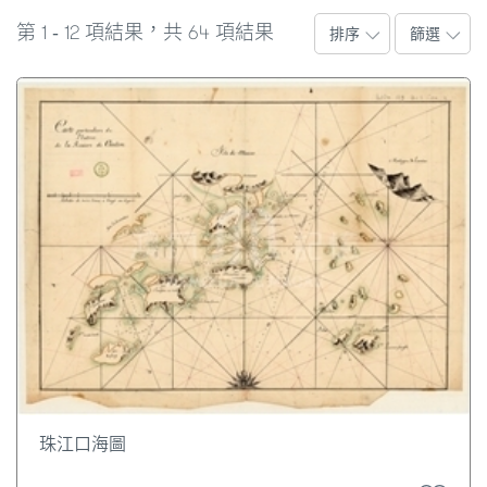
1
12
64
第
-
項結果，共
項結果
排序
篩選
珠江口海圖