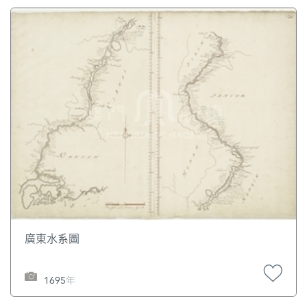
廣東水系圖
1695年