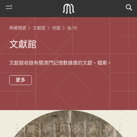
典藏精選
文獻館
地圖
省/州
文獻館
文獻館收錄有關澳門記憶數據庫的文獻、檔案。
更多
熱
門
搜
索
古
地