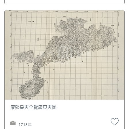
康熙皇輿全覽廣東輿圖
1718年