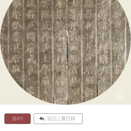
圖
媽
閣
寺
廟
巴
士
教
堂
街
市
省/州
返回上層目錄