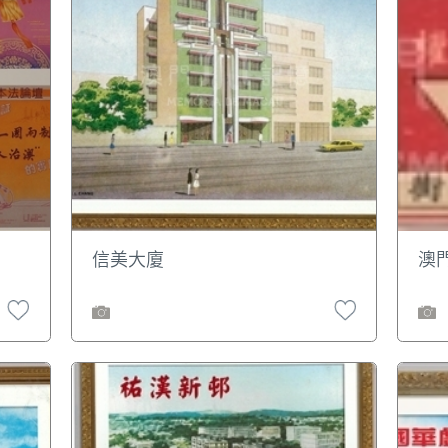
信美大廈
澳