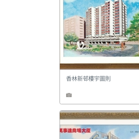
香林新邨樓宇圖則