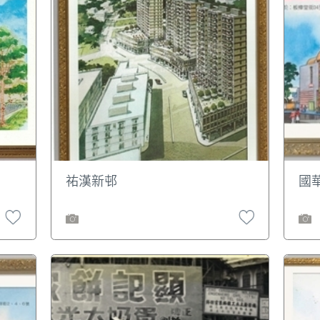
祐漢新邨
國