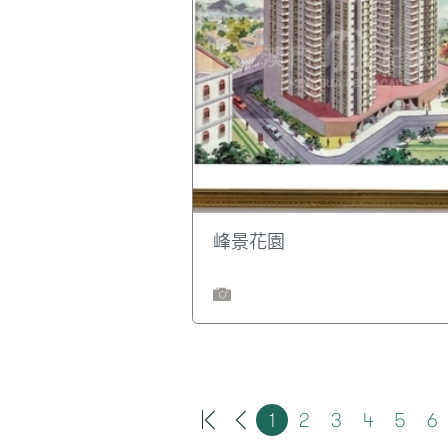
峰景花園
1
2
3
4
5
6