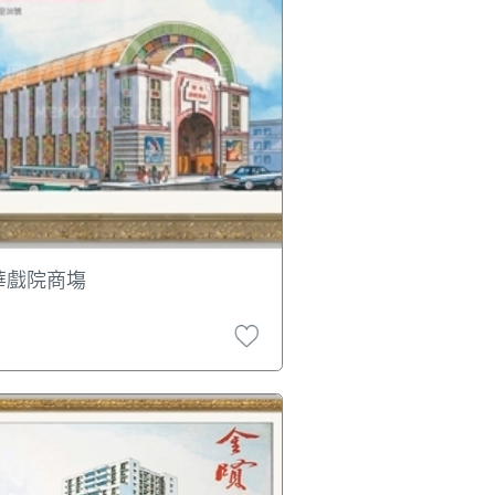
華戲院商塲