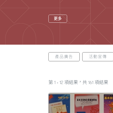
更多
產品廣告
活動宣傳
1
12
161
第
-
項結果，共
項結果