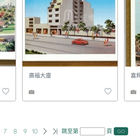
廣福大廈
嘉
7
8
9
10
跳至第
頁
GO