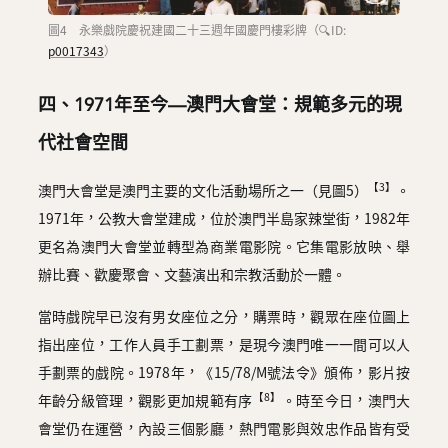
圖4 永樂戲院慶祝建國二十三週年國慶門樓彩牌（🔍ID:
p0017343
）
四、1971年至今—澳門大會堂：規範多元的現
代社會空間
【3】
澳門大會堂是澳門主要的文化活動場所之一（見圖5）
。
1971年，公教大會堂建成，位於澳門半島家辣堂街，1982年
更名為澳門大會堂並轉型為商業電影院。它集電影放映、舉
辦比賽、歡慶聚會、文藝演出和宗教活動於一體。
當時戲院早已沒有男女座位之分，購票時，觀眾在座位圖上
指出座位，工作人員手工劃票，是現今澳門唯一一間可以人
手劃票的戲院。1978年，《15/78/M號法令》頒佈，影片按
【8】
年齡分級管理，觀影更加規範有序
。時至今日，澳門大
會堂仍在運營，內設三個影廳，熱門電影與效忠作品皆有受