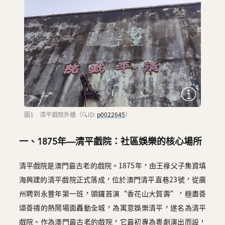
圖1 清平戲院外牆（🔍ID:
p0022645
）
一、1875年—清平戲院：社區娛樂的核心場所
清平戲院是澳門最古老的戲院。1875年，由王祿父子集資填
海興建的清平戲院正式落成，位於澳門清平直巷23號，從廣
州聘到永豐年第一班，頭鑼首演“香花山大賀壽”，極盡善
頌善禱的熱鬧場面轟動全城，為寓意娛樂清平，遂名為清平
戲院。作為澳門最古老的戲院，它最初專為粵劇演出而設，