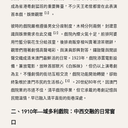
成為省港粵劇猛班的重要舞臺，不少天王老倌都曾在此表演
【1】
首本戲，娛樂觀眾
。
彼時的戲院嚴格遵循男女分座制度，木椅分列兩側，封建意
【2】
識與娛樂需求在此交織
。戲院內煙火氣十足，前排阿婆
用竹籃分裝花生分給孩童，後排商販穿梭叫賣著涼茶糕餅，
觀眾們隨著劇情高聲喝彩、與演員即興對答，鑼鼓聲與閒談
聲交織成清末澳門最鮮活的日常。1923年，戲院添置電影設
備，兼放電影，放映首部默片《白姊妹》，但仍以上演粵劇
為主，不懂劇情的街坊互相交流，戲院功能開始轉變，卻始
【3】
終紮根於澳門市民的生活核心
。20世紀80年代，因澳門
戲院業的市道不佳，清平戲院停業，但它承載的粵劇記憶與
民間溫情，早已融入清平直街的街巷深處。
二、1910年—域多利戲院：中西交融的日常窗
口