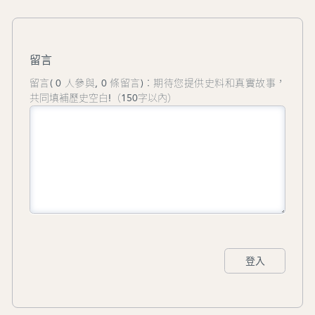
留言
留言( 0 人參與, 0 條留言)：期待您提供史料和真實故事，
共同填補歷史空白!（150字以內）
登入