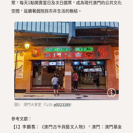
眾，每天1點開賣當日及次日戲票，成為現代澳門的公共文化
空間，延續著戲院與市井生活的聯結。
圖5 澳門大會堂（🔍ID:
p0023389
）
參考文獻：
【1】李鵬翥：《澳門古今與藝文人物》，澳門：澳門基金