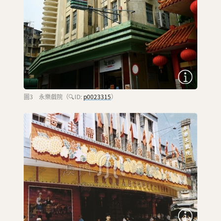
圖3 永樂戲院（🔍ID:
p0023315
）