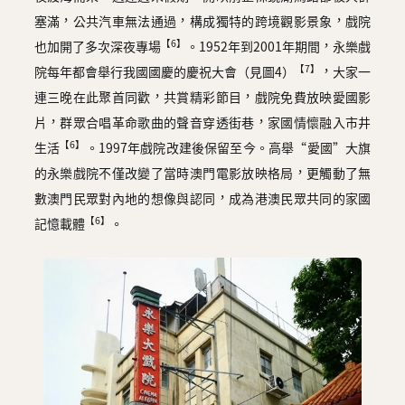
塞滿，公共汽車無法通過，構成獨特的跨境觀影景象，戲院
【6】
也加開了多次深夜專場
。1952年到2001年期間，永樂戲
【7】
院每年都會舉行我國國慶的慶祝大會（見圖4）
，大家一
連三晚在此聚首同歡，共賞精彩節目，戲院免費放映愛國影
片，群眾合唱革命歌曲的聲音穿透街巷，家國情懷融入市井
【6】
生活
。1997年戲院改建後保留至今。高舉“愛國”大旗
的永樂戲院不僅改變了當時澳門電影放映格局，更觸動了無
數澳門民眾對內地的想像與認同，成為港澳民眾共同的家國
【6】
記憶載體
。