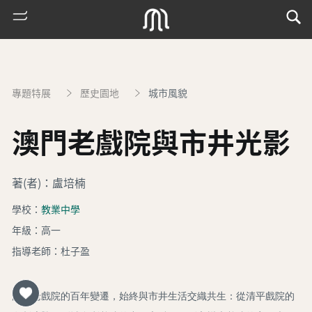
專題特展
歷史園地
城市風貌
澳門老戲院與市井光影
著(者)：盧培楠
學校：
教業中學
熱
年級：高一
門
指導老師：杜子盈
搜
索
古
澳門老戲院的百年變遷，始終與市井生活交織共生：從清平戲院的
地