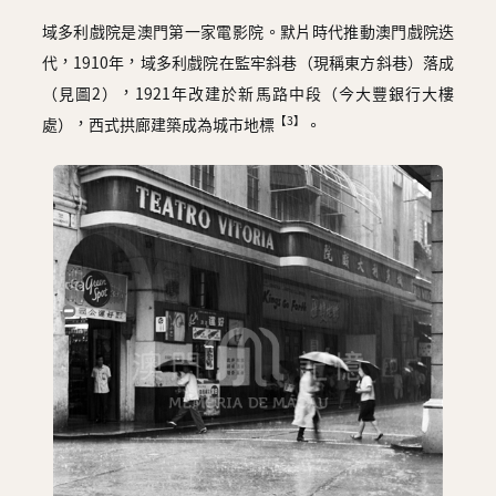
域多利戲院是澳門第一家電影院。默片時代推動澳門戲院迭
代，1910年，域多利戲院在監牢斜巷（現稱東方斜巷）落成
（見圖2），1921年改建於新馬路中段（今大豐銀行大樓
【3】
處），西式拱廊建築成為城市地標
。