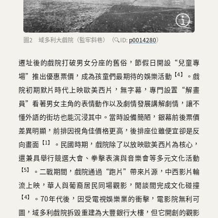
圖2 域多利大戲院（監牢斜巷）（🔍ID:
p0014280
）
遷址後的戲院打破男女分座的舊俗，節假日開設“兒童專
【4】
場”推出優惠票價，成為孩童們最期待的娛樂活動
。戲
院初期默片時代上映歐美西片，無字幕，專門設置“解畫
員”看著男女主角的表情動作以及劇情發展講解劇情，讓不
懂外語的街坊也能沉浸其中。當時設備簡陋，銀幕前後票價
差異明顯，前排因視角佳價格更高，後排座位雖便宜卻是反
【1】
向畫面
。民國時期，戲院除了以放映歐美西片為核心，
還兼具舉行競選大會、拳擊表演與音樂會等多元文化活動
【5】
。二戰期間，戲院通過“跑片”帶來片源，中西影片輪
流上映，華人與葡裔居民同場觀影，閒談間完成文化碰撞
【4】
。70年代後，因受電視娛樂業的衝擊，電影院無利可
圖，域多利戲院拆毀重建為大豐銀行大樓，但它開創的觀影