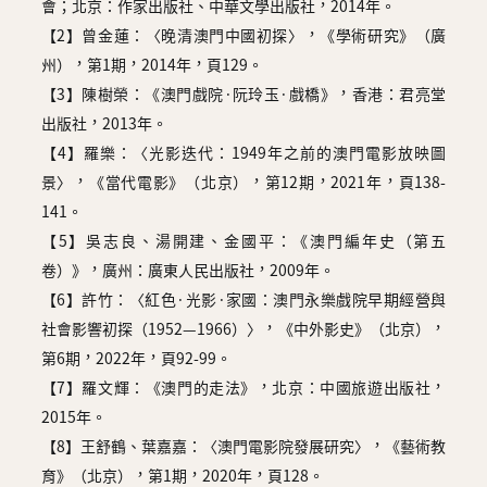
會；北京：作家出版社、中華文學出版社，2014年。
【2】曾金蓮：〈晚清澳門中國初探〉，《學術研究》（廣
州），第1期，2014年，頁129。
【3】陳樹榮：《澳門戲院·阮玲玉·戲橋》，香港：君亮堂
出版社，2013年。
【4】羅樂：〈光影迭代：1949年之前的澳門電影放映圖
景〉，《當代電影》（北京），第12期，2021年，頁138-
141。
【5】吳志良、湯開建、金國平：《澳門編年史（第五
卷）》，廣州：廣東人民出版社，2009年。
【6】許竹：〈紅色·光影·家國：澳門永樂戲院早期經營與
社會影響初探（1952—1966）〉，《中外影史》（北京），
第6期，2022年，頁92-99。
【7】羅文輝：《澳門的走法》，北京：中國旅遊出版社，
2015年。
【8】王舒鶴、葉嘉嘉：〈澳門電影院發展研究〉，《藝術教
育》（北京），第1期，2020年，頁128。