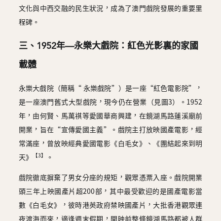
文化與中西交融的民生狀況，成為了澳門戲院發展的重要里
程碑。
三、1952年—永樂大戲院：紅色光影裏的家國
載體
永樂大戲院（簡稱“ 永樂戲院”）是一座“紅色電影院”，
是一座澳門舊式大型戲院，現今仍在營業（見圖3）。1952
年，由何賢、馬萬祺等愛國華商興建，在鏡湖馬路蓮溪廟前
開業，旨在“宣傳愛國主義”。戲院主打放映國產電影，經
常滿座，曾放映經典愛國電影《白毛女》、《團結起來到明
【3】
天》
。
戲院徹底摒棄了男女分座的規矩，觀眾憑票入座。戲院開業
頭三年上映國產片超200部，其中最受歡迎的是國產電影當
數《白毛女》，彼時港英政府禁映國產片，大批香港觀眾連
夜渡海而來，適逢週末假期，開映前整條鏡湖馬路都被人群