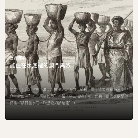
歷史回眸
能住在水底裡的澳門黑奴
陳力行 | 明朝中葉，讀書人葉權到訪澳門，親眼目擊了這個神秘種族：他
們“貌凶惡”、“肌膚如墨”、鬚子捲曲如綿羊毛，但真正厲害之處是他
們能“鎮日坐水底，取墜物如拾諸陸”。