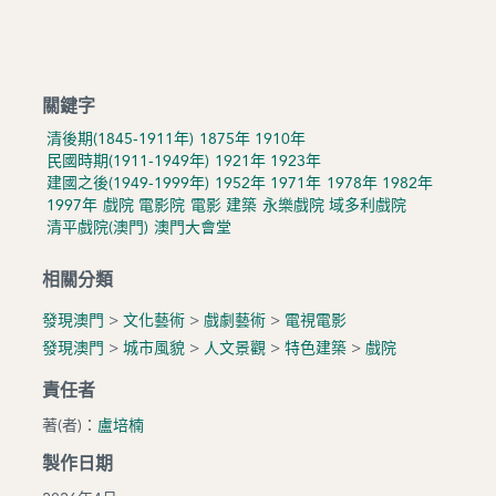
關鍵字
清後期(1845-1911年)
1875年
1910年
民國時期(1911-1949年)
1921年
1923年
建國之後(1949-1999年)
1952年
1971年
1978年
1982年
1997年
戲院
電影院
電影
建築
永樂戲院
域多利戲院
清平戲院(澳門)
澳門大會堂
相關分類
發現澳門
>
文化藝術
>
戲劇藝術
>
電視電影
發現澳門
>
城市風貌
>
人文景觀
>
特色建築
>
戲院
責任者
著(者)：
盧培楠
製作日期