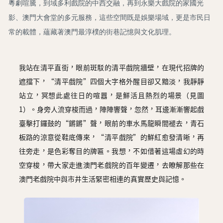
粵劇喧騰，到域多利戲院的中西交融，再到永樂大戲院的家國光
圖
影、澳門大會堂的多元服務，這些空間既是娛樂場域，更是市民日
媽
常的載體，蘊藏著澳門最淳樸的街巷記憶與文化肌理。
閣
寺
我站在清平直街，眼前斑駁的清平戲院牆壁，在現代招牌的
廟
遮擋下，“清平戲院”四個大字格外醒目卻又黯淡，我靜靜
站立，冥想此處往日的喧囂，是鮮活且熱烈的場景（見圖
巴
1）。身旁人流穿梭而過，陣陣響聲，忽然，耳邊漸漸響起戲
士
臺擊打鑼鼓的“鏘鏘”聲，眼前的車水馬龍瞬間褪去，青石
教
板路的涼意從鞋底傳來，“清平戲院”的鮮紅愈發清晰，再
堂
往旁走，是色彩奪目的牌匾。我想，不如借著這場虛幻的時
空穿梭，帶大家走進澳門老戲院的百年變遷，去瞭解那些在
街
澳門老戲院中與市井生活緊密相連的真實歷史與記憶。
市