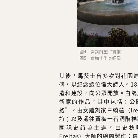
圖4 青銅雕塑“擁抱”
圖5 賈梅士半身銅像
其後，馬葵士曾多次對花園
碑，以紀念這位偉大詩人。1
造和建設，向公眾開放。白鴿
術家的作品，其中包括：公
抱”，由女雕刻家韋綺蓮（Iren
誼；以及通往賈梅士石洞階梯
國魂史詩為主題，由史狄喇（Jo
Freitas）大師的繪圖製