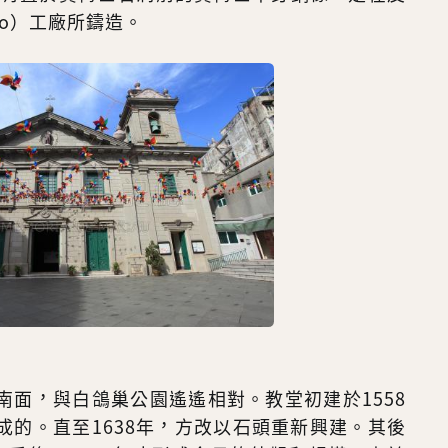
heiro）工廠所鑄造。
南面，與白鴿巢公園遙遙相對。教堂初建於1558
成的。直至1638年，方改以石頭重新興建。其後