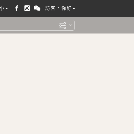
小
訪客，你好