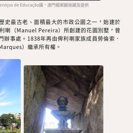
viços de Educação攝，澳門檔案館收藏及提供
歷史最古老、面積最大的市政公園之一，始建於
喇（Manuel Pereira）所創建的花園別墅，曾
門辦事處。1838年再由俾利喇家族成員勞倫索．
o Marques）繼承所有權。