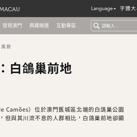
Language
字體大
發現澳門
典藏精選
互動專區
市風貌
：白鴿巢前地
ís de Camões）位於澳門舊城區北端的白鴿巢公園
，但與其川流不息的人群相比，白鴿巢前地卻顯