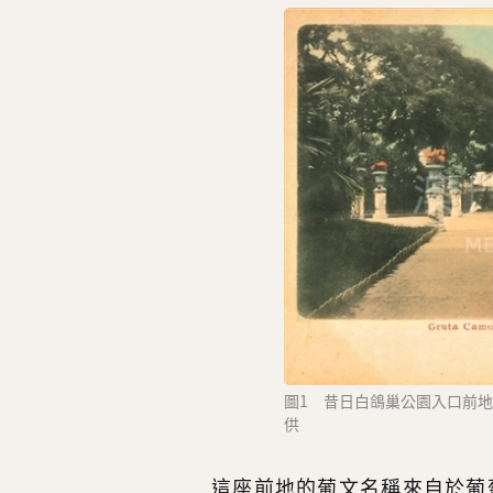
圖1 昔日白鴿巢公園入口前地
供
這座前地的葡文名稱來自於葡萄牙