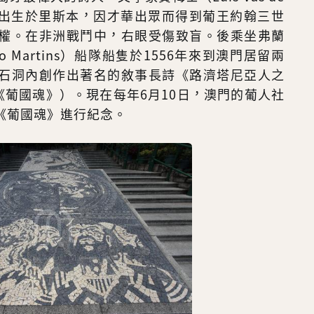
80），他出生於里斯本，因才華出眾而得到葡王約翰三世
權。在非洲戰鬥中，右眼受傷致盲。後乘坐弗蘭
o Martins）船隊船隻於1556年來到澳門居留兩
石洞內創作出著名的敘事長詩《路濟塔尼亞人之
（又名《葡國魂》）。現在每年6月10日，澳門的葡人社
《葡國魂》進行紀念。