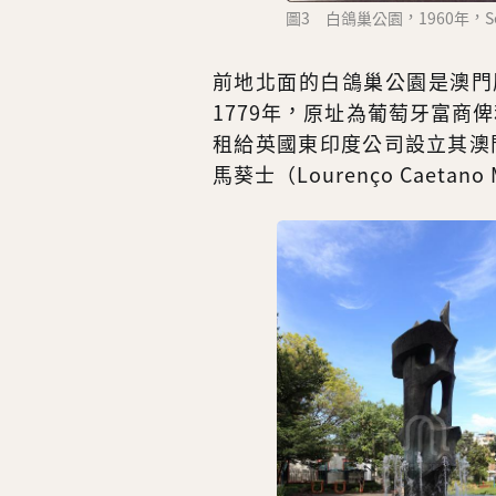
圖3 白鴿巢公園，1960年，Ser
前地北面的白鴿巢公園是澳門
1779年，原址為葡萄牙富商俾利
租給英國東印度公司設立其澳
馬葵士（Lourenço Caetan