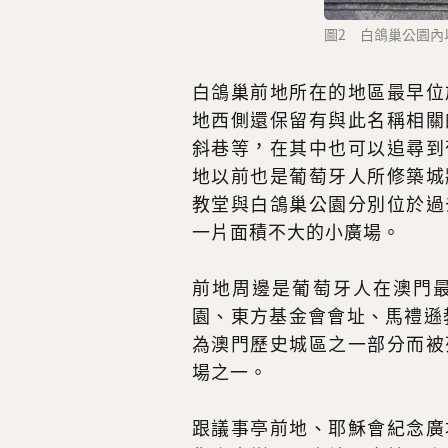
圖2 白鴿巢公園
白鴿巢前地所在的地區最早位
地西側還保留有與此名稱相關
斜巷等，在其中也可以追尋到
地以前也是葡萄牙人所修築城
教堂與白鴿巢公園分別位於過
一片面積不大的小廣場。
前地周邊是葡萄牙人在澳門
園、東方基金會會址、馬禮遜
為澳門歷史城區之一部分而被
場之一。
跟議事亭前地、耶穌會紀念廣