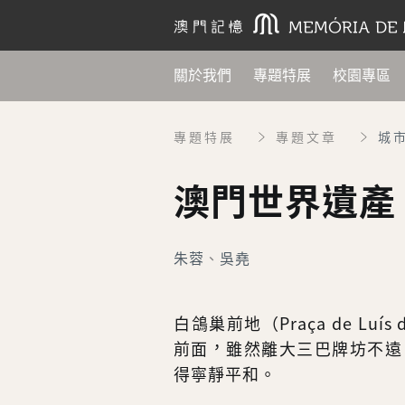
關於我們
專題特展
校園專區
專題特展
專題文章
城
澳門世界遺產
朱蓉
、
吳堯
白鴿巢前地（Praça de Lu
前面，雖然離大三巴牌坊不遠
得寧靜平和。