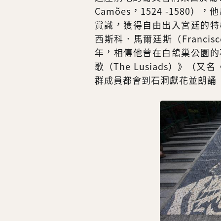
Camões，1524 -15
賞識，獲得自由出入宮廷的特
西斯科．馬爾廷斯（Francisc
年，相傳他曾在白鴿巢公園的
歌（The Lusiads）》
群成員都會到石洞獻花並朗誦