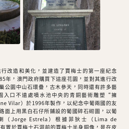
進行改造和美化，並建造了賈梅士的第一座紀念
885年，澳門政府購買下這座花園，並對其進行改
巢公園中山石環疊，古木參天，同時還有許多藝
園入口不遠處噴水池中央的青銅藝術雕塑“擁
e Vilar）於1996年製作，以紀念中葡兩國的友
路面上用黑白石仔所鋪設的葡國碎石砌圖，以葡
rge Estrela）根據菲狄士（Lima de
作；還有置於賈梅士石洞前的賈梅士半身銅像，是在皮