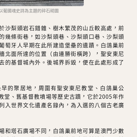
內以葡國魂史詩為主題的碎石砌圖
於沙梨頭岩石錯雜、樹木繁茂的山丘較高處，前
的幾條街巷，如沙梨頭巷、沙梨頭口巷、沙梨頭
葡萄牙人早期在此所建造堡壘的遺蹟。白鴿巢前
牆北面所達的位置（由連勝街橫跨），聖安東尼
去的基督城內外。後城界拆毀，便在此處形成了
最早的聚居地，周圍有聖安東尼教堂、白鴿巢公
教堂、舊基督教墳場等歷史古蹟，它於2005年作
列入世界文化遺產名錄內，為入選的八個古老廣
場和塔石廣場不同，白鴿巢前地可算是澳門少數