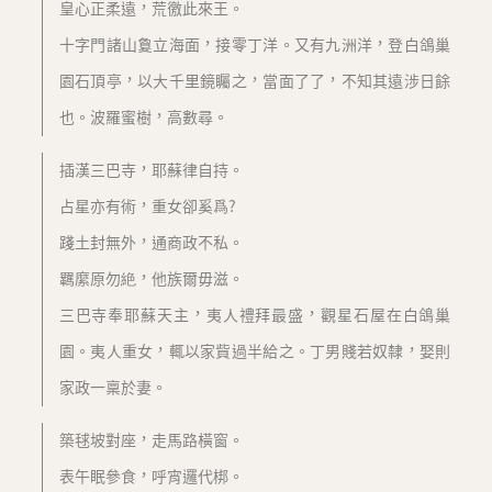
皇心正柔遠，荒徼此來王。
十字門諸山敻立海面，接零丁洋。又有九洲洋，登白鴿巢
園石頂亭，以大千里鏡矚之，當面了了，不知其遠涉日餘
也。波羅蜜樹，高數尋。
插漢三巴寺，耶蘇律自持。
占星亦有術，重女卻奚爲?
踐土封無外，通商政不私。
羈縻原勿絶，他族爾毋滋。
三巴寺奉耶蘇天主，夷人禮拜最盛，觀星石屋在白鴿巢
園。夷人重女，輒以家貲過半給之。丁男賤若奴隸，娶則
家政一稟於妻。
築毬坡對座，走馬路橫窗。
表午眠參食，呼宵邏代梆。