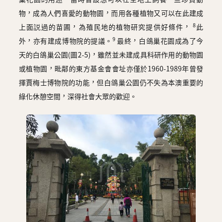
物，成為人們喜愛的動物園，而用各種植物又可以在此建成
8
上面説過的苗圃，為殖民地的植物研究提供好條件，
此
9
外，亦有建成博物院的提議。
最終，白鴿巢花園成為了今
天的白鴿巢公園(圖2-5)，雖然並未建成具科研作用的動物園
或植物園，毗鄰的東方基金會會址亦僅於1960-1989年曾發
揮賈梅士博物院的功能，但白鴿巢公園仍不失為本澳重要的
綠化休憩空間，深得社會大眾的歡迎。