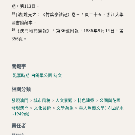
期，第113頁。
18
[清]姚元之：《竹葉亭雜記》卷三，頁二十五。浙江大學
圖書館藏本。
19
《澳門地捫憲報》，第36號附報，1886年9月14日，第
356頁。
關鍵字
乾嘉時期
白鴿巢公園
詩文
相關分類
發現澳門
>
城市風貌
>
人文景觀
>
特色建築
>
公園與花園
發現澳門
>
文化藝術
>
文學萬象
>
華人舊體文學(16世紀末
~1949前)
責任者