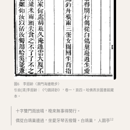
圖6 李遐齡〈澳門海邊晚步〉
引自[清]李遐齡：《勺園詩鈔》，卷一，頁四。哈佛燕京圖書館藏
本。
十字雙門雨放晴，晚來無事得閒行。
12
偶從白鴿巢邊過，坐愛牙琴舌撥聲。白鴿巢， 人園亭