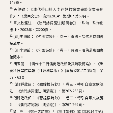
149頁。
10
黃健敏：《清代香山詩人李遐齡的論書畫詩與書畫創
作》，《嶺南文史》(廣州)2014年第2期，第59頁。
11
章文欽箋注：《澳門詩詞箋注(明清卷)》，珠海：珠海出
版社，2003年，第200頁。
12
[清]李遐齡：《勺園詩鈔》，卷一，頁四。哈佛燕京圖書
館藏本。
13
[清]李遐齡：《勺園詩鈔》，卷一，頁四。哈佛燕京圖書
館藏本。
14
胡玉蘭：《清代十三行儒商鍾啟韶及其詩歌簡論》，《重
慶科技學院學報（社會科學版）》(重慶)2017年第5期，第
59、63頁。
15
[清]鍾啟韶：《聽鐘樓詩鈔》，卷三。轉引自章文欽箋
注：《澳門詩詞箋注(明清卷)》，第262-263頁。
16
[清]鍾啟韶：《聽鐘樓詩鈔》，卷三。轉引自章文欽箋
注：《澳門詩詞箋注(明清卷)》，第267-269頁。
17
溫世亮：《姚元之詩論》，《閱江學刊》(南京)2014年第3