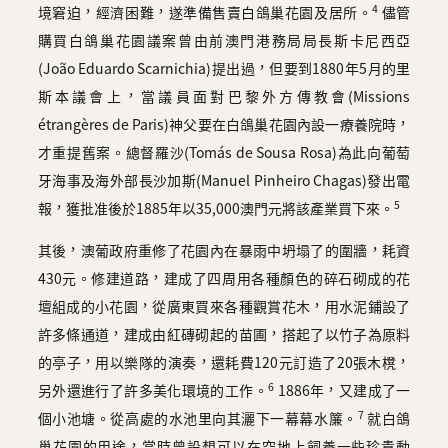
4
境窘迫，經濟困難，遂準備售賣白鴿巢花園及居所。
儘管
購買白鴿巢花園議案曾由前澳門港務局局長斯卡尼西亞
(João Eduardo Scarnichia)提出過，但要到1880年5月的里
斯本議會上，當議員面對巴黎外方傳教會(Missions
étrangères de Paris)神父要在白鴿巢花園內設一療養院時，
才重提舊案。總督羅沙(Tomás de Sousa Rosa)為此向葡萄
牙海事及海外部長沙加斯(Manuel Pinheiro Chagas)發出電
5
報，獲批准後於1885年以35,000澳門元將該產業買下來。
其後，澳葡政府重修了花園內在暴雨中坍塌了的圍牆，耗資
430元。修建道路，建成了四周用各種顏色的碎石砌成的花
壇組成的小花園，從廣東買來各種觀賞花木，用水泥鋪設了
許多條通道，建成由紅磚砌起的苗圃，搭起了以竹子為原料
的亭子，用以樂隊的演奏，還耗費120元訂造了20張木櫈，
6
另外還進行了許多美化環境的工作。
1886年，又建成了一
7
個小池塘。從高處的水池里向其灑下一幕幕水簾。
就白鴿
巢花園的用途，當時曾設想可以在空地上飼養一些珍貴動