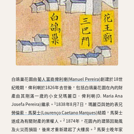
白鴿巢花園由
葡人富商俾利喇(Manuel Pereira)
創建於18世
紀晚期，俾利喇於1826年去世後，包括白鴿巢花園在內的財
產由其剛滿一歲的小女兒瑪麗亞．俾利喇(D. Maria Ana
1
Josefa Pereira)繼承。
1838年8月7日，瑪麗亞與她的表兄
勞倫索．馬葵士(Lourenço Caetano Marques)
結婚，馬葵士
2
遂成為有關財產的業權人。
1874年，花園內的建築因颱風
3
及火災而損毀，後來才重新建起了大樓房。
馬葵士晚年家