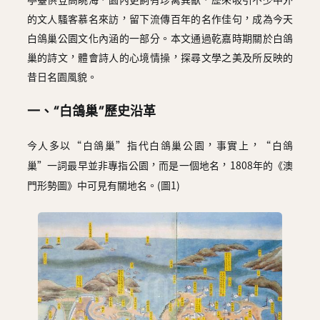
亭臺供登高眺海，園內更飼有珍禽異獸，歷來吸引不少中外
圖
的文人騷客慕名來訪，留下流傳百年的名作佳句，成為今天
白鴿巢公園文化內涵的一部分。本文通過乾嘉時期關於白鴿
媽
巢的詩文，體會詩人的心境情操，探尋文學之美及所反映的
閣
昔日名園風貌。
寺
一、“白鴿巢”歷史沿革
廟
巴
今人多以“白鴿巢”指代白鴿巢公園，事實上，“白鴿
士
巢”一詞最早並非專指公園，而是一個地名，1808年的《澳
門形勢圖》中可見有關地名。(圖1)
教
堂
街
市