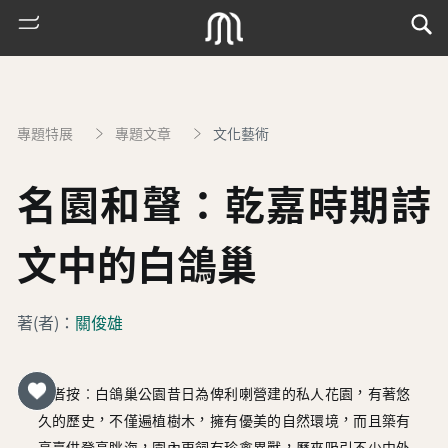
專題特展
專題文章
文化藝術
名園和聲：乾嘉時期詩
文中的白鴿巢
熱
著(者)：
關俊雄
門
搜
索
編者按︰白鴿巢公園昔日為俾利喇營建的私人花園，有著悠
古
久的歷史，不僅遍植樹木，擁有優美的自然環境，而且築有
地