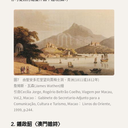
圖7 由聖安多尼堂望向賈梅士洞、青洲(1811或1812年)
詹姆斯．瓦森(James Wathen)繪
引自Cecília Jorge, Rogério Beltrão Coelho, Viagem por Macau,
Vol.2, Macao： Gabinete do Secretario-Adjunto para a
Comunicação, Cultura e Turismo, Macao： Livros do Oriente,
1999, p.244.
2. 鍾啟韶〈澳門雜詩〉