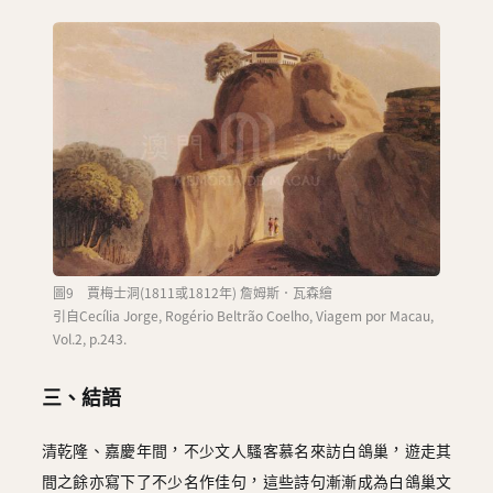
圖9 賈梅士洞(1811或1812年) 詹姆斯．瓦森繪
引自Cecília Jorge, Rogério Beltrão Coelho, Viagem por Macau,
Vol.2, p.243.
三、結語
清乾隆、嘉慶年間，不少文人騷客慕名來訪白鴿巢，遊走其
間之餘亦寫下了不少名作佳句，這些詩句漸漸成為白鴿巢文