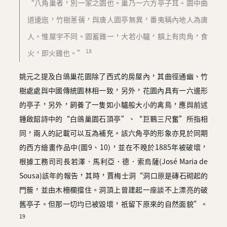
“八角巢者，別一家之園也。巢乃一六方亭子耳。園中曲
道逶迤，竹樹蔥蒨，與唐人園亭無異，番夷稱內地人為唐
人。惟屋宇不同。園蓄雞一，大若小驢，額上有肉角，食
18
火，即火雞也。”
姚元之提及白鴿巢花園除了西式的房屋內，其曲徑通幽、竹
樹處處與中國傳統園林相一致，另外，花園內具有一六邊形
的亭子，另外，飼養了一隻如小驢般大小的禽鳥，應與前述
鍾啟韶詩中的“白鴿巢園石頂亭”、“巨鶤三尺奮”所指相
同，兩人的記載可以互為補充。該六角亭的形象亦見於同期
的西方繪畫作品中(圖9、10)，並在不晚於1885年被破壞，
根據工務司司長若澤．馬利亞．德．索烏薩(José Maria de
Sousa)該年的報告，其時，賈梅士洞“洞口原是磚石砌起的
門簷，並由木柵欄擋住。洞頂上曾建起一座談不上漂亮的破
舊亭子。但那一切均已被毀壞，祇留下原來的自然面貌”。
19