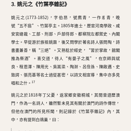
3. 姚元之《竹葉亭雜記》
姚元之(1773-1852)，字伯昂，號廌青，一作豸青，晚
號“五不翁”、竹葉亭主。1805年進士，歷官河南學政、咸
安宮總裁、工部、刑部、戶部侍郎、都察院左都禦史、內閣
學士。早從游於族祖姚鼐，後又問學於著名詩人張問陶，詩
書畫兼善，稱“三絕”。又熟稔於經史，“習於掌故，館閣
推為祭酒”。喜交道，待人“有晏子之風”，在京師與斌
良、程恩澤、陳用光、吳嵩梁、陶澍、呂佺孫、陳啟邁、史
致諤、張亮基等名士過從甚密，以詩文相宣導，集中亦多見
17
唱和之什。
姚元之於1818年丁父憂，返家鄉安徽桐城，其間曾遊歷澳
門，作為一名詩人，雖然暫未見其有關於澳門的詩作傳世，
但他在澳門的所見所聞，則記錄於《竹葉亭雜記》內，其
中，亦有提到白鴿巢，曰︰