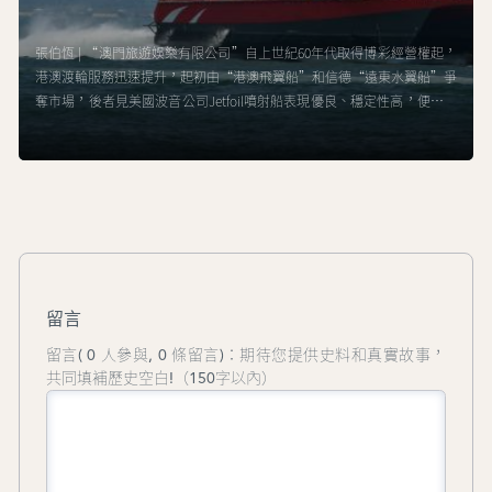
張伯恆 | “澳門旅遊娛樂有限公司”自上世紀60年代取得博彩經營權起，
港澳渡輪服務迅速提升，起初由“港澳飛翼船”和信德“遠東水翼船”爭
奪市場，後者見美國波音公司Jetfoil噴射船表現優良、穩定性高，便無懼
高昂價格和營運成本大量引進，使用達半世紀。到八九十年代，更多公司
加入競爭，為港澳渡輪發展的全盛時期。賭權開放後，迎來前所未見的旅
客量，造成新一輪船公司的混戰。然而，港珠澳大橋啟用和新型冠狀病毒
肺炎的疫情持續，為行業前景蒙上陰影。
留言
留言( 0 人參與, 0 條留言)：期待您提供史料和真實故事，
共同填補歷史空白!（150字以內）