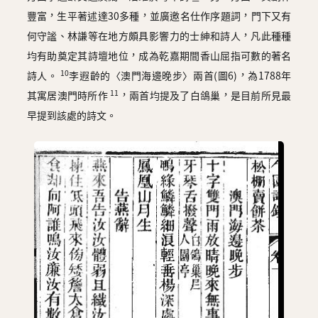
豐富，生平著述達30多種，並廣邀名仕作序題詞，門下又有
何守謐、林謙等在地方頗具影響力的士紳和詩人，凡此種種
均有助奠定其詩壇地位，成為乾嘉期間香山屈指可數的著名
10
詩人。
李遐齡的〈澳門海邊晚步〉兩首(圖6)，為1788年
11
其寓居澳門時所作
，兩首均提及了白鴿巢，是目前所見最
早提到該處的詩文。