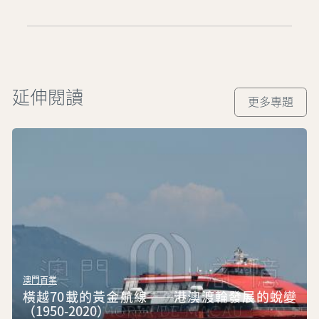
表。
延伸閱讀
更多專題
澳門百業
橫越70載的黃金航線──港澳渡輪發展的蛻變
（1950-2020）