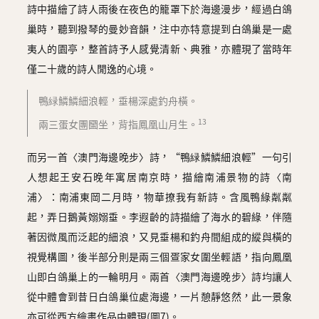
詩中描繪了詩人雨後在夜色的籠罩下於海邊漫步，經過白鴿
巢時，聽到撥琴的曼妙音韻，注中亦特意提到白鴿巢是一處
夷人的園亭，整首詩予人感覺清新、典雅，亦體現了當時年
僅二十歲的詩人閒逸的心境。
鴨緑鱗鱗細浪輕，垂楊深處釣舟橫。
13
兩三蛋女團圞坐，背指鳳凰山月生。
而另一首〈澳門海邊晚步〉詩，“鴨緑鱗鱗細浪輕”一句引
人想起王安石晚年寓居南京時，描繪南浦景物的詩〈南
浦〉：南浦東岡二月時，物華撩我有新詩。含風鴨綠粼粼
起，弄日鵝黃嫋嫋垂。李遐齡的詩描繪了海水的碧綠，伴隨
著因微風而泛起的細浪，又見垂楊和釣舟間組成的縱與橫的
視覺構圖，後半部分則是兩三個疍家女圍坐輕語，指向鳳凰
山即白鴿巢上的一輪明月。兩首〈澳門海邊晚步〉詩均讓人
從中體會到昔日白鴿巢位處海邊，一片憩靜悠然，此一景象
亦可從西方繪畫作品中體現(圖7)。