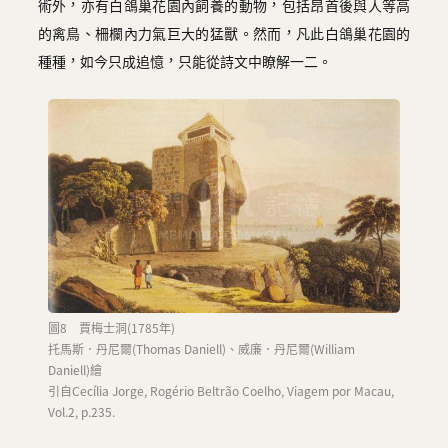
術外，亦有白鴿巢花園內飼養的動物，包括昂首後與人等高
的禽鳥、柵欄內力氣巨大的猛獸。然而，凡此白鴿巢花園的
種種，如今只成追憶，只能從詩文中瞭解一二。
圖8 賈梅士洞(1785年)
托馬斯．丹尼爾(Thomas Daniell)、威廉．丹尼爾(William
Daniell)繪
引自Cecília Jorge, Rogério Beltrão Coelho, Viagem por Macau,
Vol.2, p.235.