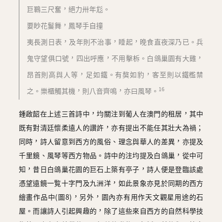
巨鶤三尺奮，絕力卅年尨。
要眇花鬘舞，鳳琴手自撞
夷長測日表，及年則不治事，睡起，晚食直夜深乃已。兵
鬼守望俱口號，四出呼應，不用擊柝。白鴿巢園有大雞，
昂首則高與人等，足如鐵。有獒如豹，客至則以鐵檻禁
16
之。樂櫃觸其機，則八音齊鳴，亦曰風琴。
鍾啟韶在上述三首詩中，均關注到葡人在澳門的租居，其中
既有對清廷懷柔遠人的讚許，亦有提出不能任其壯大為禍；
同時，詩人留意到西方的風俗、理念與華人的差異，亦提及
千里鏡、風琴等西方物品。詩中的注均提及白鴿巢，從中可
知，昔日白鴿巢花園的巨石上築有亭子，詩人便是登臨該處
憑望遠鏡一覧十字門及九洲洋，如此景象亦見於同期的西方
繪畫作品中(圖8)，另外，園內亦有用作天文觀星用途的石
屋。而讓詩人引起興趣的，除了這些來自西方的自然科學技