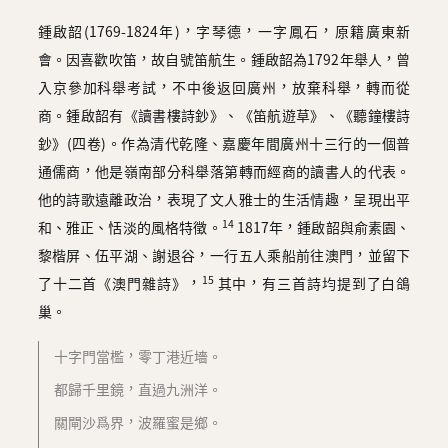
鍾啟韶(1769-1824年)，字琴德，一字鳳石，原籍廣東新
會。因喜歡吹笛，故自號笛航生。鍾啟韶為1792年舉人，曾
入京參加科舉考試，不中後返回廣州，放棄科舉，轉而從
商。鍾啟韶有《讀書樓詩鈔》、《笛航遊草》、《聽鐘樓詩
鈔》(四卷)。作為清代乾隆、嘉慶年間廣州十三行的一個普
通儒商，他是嶺南部分科舉落第轉而經商的讀書人的代表。
他的詩歌遠離政治，表現了文人雅士的生活情趣，呈現出平
14
和、雅正、恬淡的風格特徵。
1817年，鍾啟韶與俞素園、
黎楷屏、伍平湖、謝退谷，一行五人乘船前往澳門，並留下
15
了十二首《澳門雜詩》，
其中，有三首詩均提到了白鴿
巢。
十字門當檻，零丁港近墻。
都歸千里鏡，直過九洲洋。
關閘沙爲界，波羅蜜是鄉。