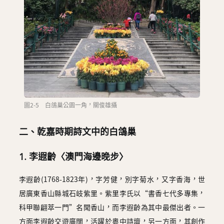
圖2-5 白鴿巢公園一角，關俊雄攝
二、乾嘉時期詩文中的白鴿巢
1. 李遐齡〈澳門海邊晚步〉
李遐齡(1768-1823年)，字芳健，別字菊水，又字香海，世
居廣東香山縣城石岐紫里。紫里李氏以“書香七代多專集，
科甲聯翩萃一門”名聞香山，而李遐齡為其中最傑出者。一
方面李遐齡交遊廣闊，活躍於粵中詩壇，另一方面，其創作