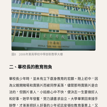
圖8 2006年東南學校中學部新教學大樓
二、畢校長的教育抱負
畢校長少年時，並未有立下獻身教育的宏願。剛上初中，因
為父親開賭場和賣鴉片而被同學奚落，儘管那時賣鴉片是合
法的，但鴉片害人，小姑娘心中不快，便決志一生要做好人
和好事。她早年發奮，努力讀書求自立。大學畢業回來接手
辦學，才漸漸把好人好事的少年初志安頓在教育事業上，又