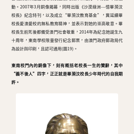
動。2007年3月銅像揭幕，同時出版《沙漠綠洲---憶畢漪汶
校長》紀念特刊，以及成立“畢漪汶教育基金”，冀延續畢
校長愛澳愛校的無私教育精神，並表示對她的崇高敬意。畢
校長生前死後都備受澳門社會敬重，2014年為紀念她誕生九
十周年，東南學校限量發行紀念郵票，由澳門政府郵政局代
為設計與印刷，且認可通用(圖19)。
東南校門內的銅像下，刻有概括老校長一生的贊辭，其中
“義不後人”四字，正正就是畢漪汶校長少年時代的自我期
許。