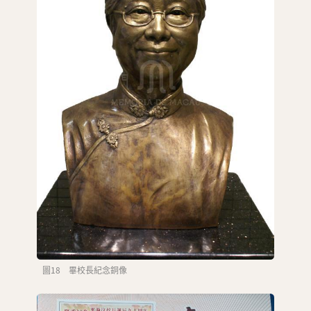
圖18 畢校長紀念銅像