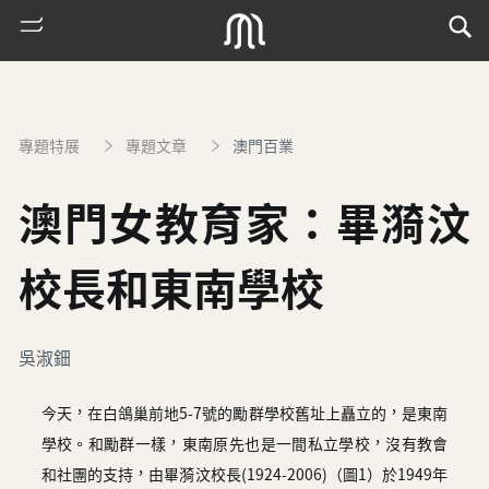
專題特展
專題文章
澳門百業
澳門女教育家：畢漪汶
校長和東南學校
熱
吳淑鈿
門
搜
今天，在白鴿巢前地5-7號的勵群學校舊址上矗立的，是東南
索
學校。和勵群一樣，東南原先也是一間私立學校，沒有教會
古
和社團的支持，由畢漪汶校長(1924-2006)（圖1）於1949年
地