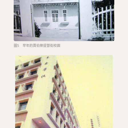
圖5 早年的賈伯樂提督街校園