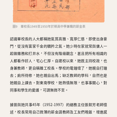
圖9 畢校長1949至1950年於蔡高中學兼職的薪金表
認識畢校長的人大都稱她氣質高雅、寬厚仁慈，即使出身豪
門，從沒有富家千金的驕矜之氣。她少時在家就常與傭人一
起做雜務和打井水，不但沒有階級觀念，甚且把所有相識的
人都看作好人，宅心仁厚。自建校以來，她既主持校政，也
身兼教師，更自稱雜工校長。學校的電鐘壞了，她親自打鐘
去；廁所待修，她也親自出馬；缺乏教師的學科，自然也是
她親自上課去。對東南學校，她熱情無限，也事事關心，對
同事和學生的愛護，可謂無微不至。
據曾與她共事45年（1952-1997）的總務主任張懿芳老師憶
述，校長常用自己微薄的薪金請教師及工友們晚飯，增進感