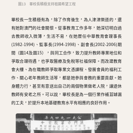
圖13 畢校長積極支持祖國希望工程
畢校長一生積極有為，除了作育後生，為人津津樂道的，還
有她對澳門的社會關懷。從事教育工作多年，她深切明白過
去教師收入微薄，生活不易，在她歷任中華教育會理事長
(1982-1994)、監事長(1994-1998)、副會長(2002-2006)期
間（圖14及圖15），與同工合作，致力提升教師專業地位和
爭取合理待遇，也爭取醫療及免稅等社福保障。而改建教育
會大樓、為在職教師爭取專業文憑課程、發展會員的福利工
作、關心老年教師生活等，都是她參與會務的重要貢獻。她
身體力行，甚至有意送出自己的兩個物業做老人院，讓退休
教師有安老之所。可以說，畢校長是為一個行業作補苴罅漏
的工夫，於提升本地基礎教育水平有相應的良好作用。