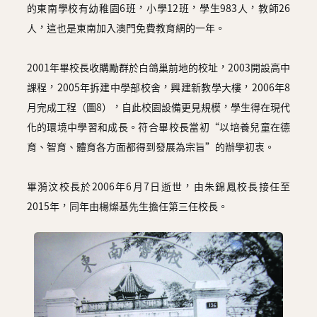
的東南學校有幼稚園6班，小學12班，學生983人，教師26
人，這也是東南加入澳門免費教育網的一年。
2001年畢校長收購勵群於白鴿巢前地的校址，2003開設高中
課程，2005年拆建中學部校舍，興建新教學大樓，2006年8
月完成工程（圖8），自此校園設備更見規模，學生得在現代
化的環境中學習和成長。符合畢校長當初“以培養兒童在德
育、智育、體育各方面都得到發展為宗旨”的辦學初衷。
畢漪汶校長於2006年6月7日逝世，由朱錦鳳校長接任至
2015年，同年由楊燦基先生擔任第三任校長。