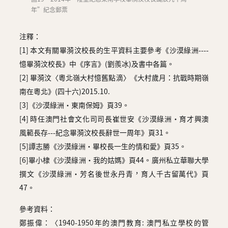
年”紀念郵票
注釋：
[1] 本文有關畢漪汶校長的生平資料主要參考《沙漠綠洲----
憶畢漪汶校長》中《序言》(劉羨冰)及書中各篇。
[2] 畢漪汶〈粵北嶺大村憶舊點滴〉《大村歲月：抗戰時期嶺
南在粵北》(四十六)2015.10.
[3]《沙漠綠洲・東南保姆》頁39。
[4] 時任澳門社會文化司司長崔世安《沙漠綠洲・育才興澳
風範長存---紀念畢漪汶校長辭世一周年》頁31。
[5]譚志勝《沙漠綠洲・畢校長一生的情和愛》頁35。
[6]畢小棣《沙漠綠洲・我的姑媽》頁44。廣州私立華聯大學
撰文《沙漠綠洲・芳名後世永丹青，育人千古留萬代》頁
47。
參考資料：
鄭振偉：〈1940-1950年的澳門教育: 澳門私立學校的管