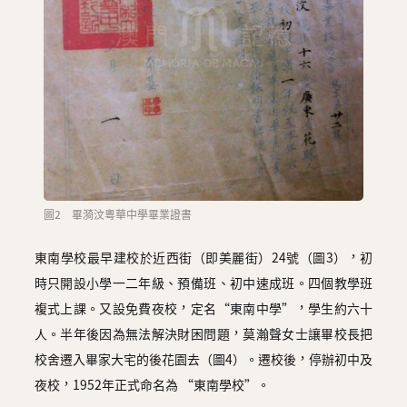
圖2 畢漪汶粵華中學畢業證書
東南學校最早建校於近西街（即美麗街）24號（圖3），初
時只開設小學一二年級、預備班、初中速成班。四個教學班
複式上課。又設免費夜校，定名“東南中學”，學生約六十
人。半年後因為無法解決財困問題，莫瀚聲女士讓畢校長把
校舍遷入畢家大宅的後花園去（圖4）。遷校後，停辦初中及
夜校，1952年正式命名為 “東南學校”。