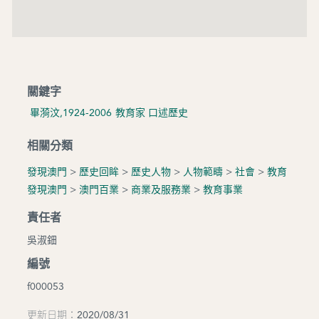
關鍵字
畢漪汶,1924-2006
教育家
口述歷史
相關分類
發現澳門
>
歷史回眸
>
歷史人物
>
人物範疇
>
社會
>
教育
發現澳門
>
澳門百業
>
商業及服務業
>
教育事業
責任者
吳淑鈿
編號
f000053
更新日期：2020/08/31