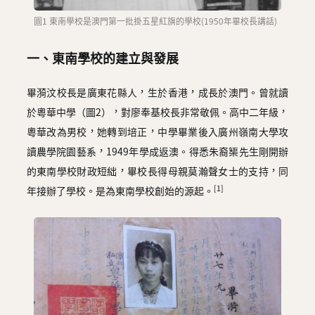
圖1 東南學校是澳門第一批掛五星紅旗的學校(1950年畢校長講話)
一、東南學校的建立與發展
畢漪汶校長是廣東花縣人，生於香港，成長於澳門。曾就讀
於粵華中學（圖2），對廖奉基校長非常敬佩。高中二年級，
粵華改為男校，她轉到培正，中學畢業後入廣州嶺南大學攻
讀農學院園藝系，1949年學成返澳。得悉朱裔榘先生剛開辦
的東南學校財政短絀，畢校長得母親莫瀚聲女士的支持，同
[1]
年接辦了學校。是為東南學校創始的源起。