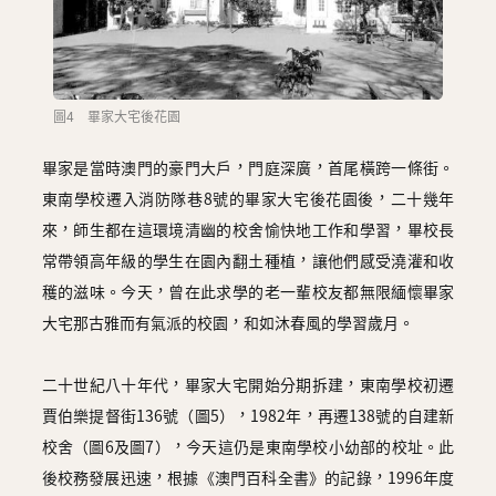
圖4 畢家大宅後花園
畢家是當時澳門的豪門大戶，門庭深廣，首尾橫跨一條街。
東南學校遷入消防隊巷8號的畢家大宅後花園後，二十幾年
來，師生都在這環境清幽的校舍愉快地工作和學習，畢校長
常帶領高年級的學生在園內翻土種植，讓他們感受澆灌和收
穫的滋味。今天，曾在此求學的老一輩校友都無限緬懷畢家
大宅那古雅而有氣派的校園，和如沐春風的學習歲月。
二十世紀八十年代，畢家大宅開始分期拆建，東南學校初遷
賈伯樂提督街136號（圖5），1982年，再遷138號的自建新
校舍（圖6及圖7），今天這仍是東南學校小幼部的校址。此
後校務發展迅速，根據《澳門百科全書》的記錄，1996年度