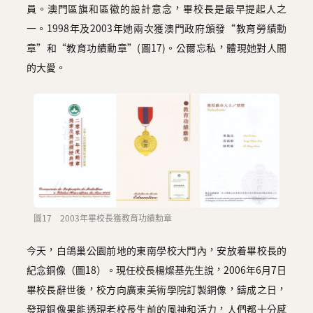
員。澳門區旗和區徽的設計意念，畢校長是最早提起人之
一。1998年及2003年她兩次獲澳門政府頒發“教育勞績勳
章”和“教育功績勳章”(圖17)。公爾忘私，體現她對人間
的大愛。
圖17 2003年畢校長獲教育功績勳章
今天，白鴿巢公園前地的東南學校大門內，安放着畢校長的
紀念銅像（圖18）。現任校長楊燦基先生說，2006年6月7日
畢校長辭世後，校方向廣東美術學院訂製銅像，鑄成之日，
發現銅像果能透現老校長生前的風神和活力，人們都十分感