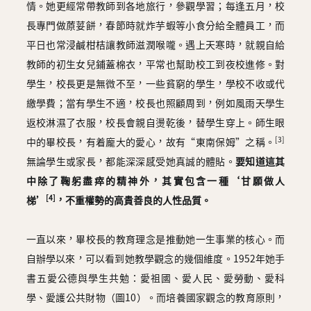
情。她更經常帶教師到各地旅行，參觀學習；每逢五月，校
長專門做蒝荽餅，春節時就炸芋蝦等小食分給全體員工，而
平日也常浸鹹柑桔讓教師滋潤喉嚨。遇上天寒時，就親自給
教師的初生女兒鋪蓋棉衣，平常也幫助校工到夜校進修。對
學生，校長更是無微不至，一些貧窮的學生，學校不收或代
繳學費；當有學生不適，校長也照顧周到，例如風雨天學生
返校淋濕了衣服，校長會親自燙乾後，替學生穿上。師生眼
[3]
中的畢校長，有着龐大的愛心，故有“東南保姆”之稱。
無論學生或家長，都能深深感受她真誠的體貼。
要知道這其
中除了鞠躬盡瘁的精神外，其實包含一種‘甘願做人
[4]
梯’
，不重權勢的高貴善良的人性品質。
一直以來，畢校長的教育理念是推動她一生事業的核心。而
自辦學以來，可以看到她教學觀念的幾個維度。1952年她手
書五愛公德與學生共勉：愛祖國、愛人民、愛勞動、愛科
學、愛護公共財物（圖10）。而培養國家觀念的教育原則，