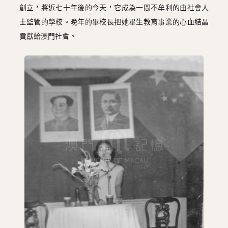
圖
創立，將近七十年後的今天，它成為一間不牟利的由社會人
士監管的學校。晚年的畢校長把她畢生教育事業的心血結晶
媽
貢獻給澳門社會。
閣
寺
廟
巴
士
教
堂
街
市