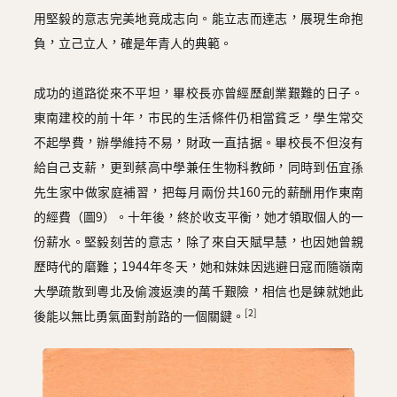
用堅毅的意志完美地竟成志向。能立志而達志，展現生命抱
負，立己立人，確是年青人的典範。
成功的道路從來不平坦，畢校長亦曾經歷創業艱難的日子。
東南建校的前十年，市民的生活條件仍相當貧乏，學生常交
不起學費，辦學維持不易，財政一直拮据。畢校長不但沒有
給自己支薪，更到蔡高中學兼任生物科教師，同時到伍宜孫
先生家中做家庭補習，把每月兩份共160元的薪酬用作東南
的經費（圖9）。十年後，終於收支平衡，她才領取個人的一
份薪水。堅毅刻苦的意志，除了來自天賦早慧，也因她曾親
歷時代的磨難；1944年冬天，她和妹妹因逃避日寇而隨嶺南
大學疏散到粵北及偷渡返澳的萬千艱險，相信也是鍊就她此
[2]
後能以無比勇氣面對前路的一個關鍵。