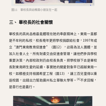
圖11 畢校長與幼稚園小朋友在一起
三、 畢校長的社會關懷
畢校長的高尚品格最能體現在她的奉獻精神上。東南一直都
是不牟利的私校，校長晚年更把學校捐獻給社會，1997年成
立“澳門東南教育促進會”（圖12），註冊為法人團體，並
加入社會人士，所有財產交由促進會管理，讓他們參與學校
重要決策，內部校政則仍由校長負責。把學校辦下去是畢校
長對東南師生愛的延續。事實她的關愛對象早已超越東南一
校，如積極支持祖國希望工程（圖13），讓三百兒童得以重
[6]
返校園，出錢出力幫助廣州私立華聯大學等。
不求回報，
是善行也是義行。