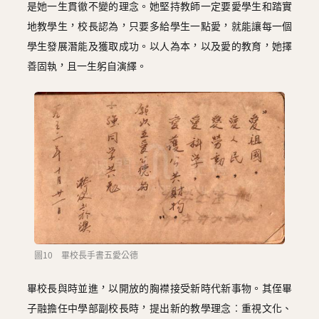
是她一生貫徹不變的理念。她堅持教師一定要愛學生和踏實
地教學生，校長認為，只要多給學生一點愛，就能讓每一個
學生發展潛能及獲取成功。以人為本，以及愛的教育，她擇
善固執，且一生躬自演繹。
圖10 畢校長手書五愛公德
畢校長與時並進，以開放的胸襟接受新時代新事物。其侄畢
子融擔任中學部副校長時，提出新的教學理念︰重視文化、