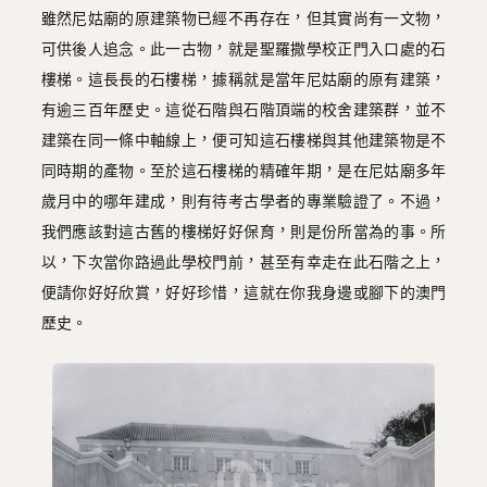
雖然尼姑廟的原建築物已經不再存在，但其實尚有一文物，
可供後人追念。此一古物，就是聖羅撒學校正門入口處的石
樓梯。這長長的石樓梯，據稱就是當年尼姑廟的原有建築，
有逾三百年歷史。這從石階與石階頂端的校舍建築群，並不
建築在同一條中軸線上，便可知這石樓梯與其他建築物是不
同時期的產物。至於這石樓梯的精確年期，是在尼姑廟多年
歲月中的哪年建成，則有待考古學者的專業驗證了。不過，
我們應該對這古舊的樓梯好好保育，則是份所當為的事。所
以，下次當你路過此學校門前，甚至有幸走在此石階之上，
便請你好好欣賞，好好珍惜，這就在你我身邊或腳下的澳門
歷史。