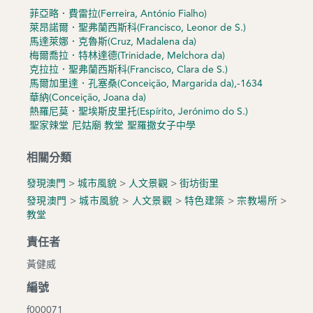
菲亞略．費雷拉(Ferreira, António Fialho)
萊昂諾爾．聖弗蘭西斯科(Francisco, Leonor de S.)
馬達萊娜．克魯斯(Cruz, Madalena da)
梅爾喬拉．特林達德(Trinidade, Melchora da)
克拉拉．聖弗蘭西斯科(Francisco, Clara de S.)
馬爾加里達．孔塞桑(Conceição, Margarida da),-1634
華納(Conceição, Joana da)
熱羅尼莫．聖埃斯皮里托(Espírito, Jerónimo do S.)
聖家辣堂
尼姑廟
教堂
聖羅撒女子中學
相關分類
發現澳門
>
城市風貌
>
人文景觀
>
街坊街里
發現澳門
>
城市風貌
>
人文景觀
>
特色建築
>
宗教場所
>
教堂
責任者
黃健威
編號
f000071