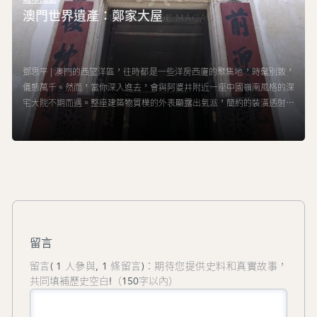
澳門世界遺產：鄭家大屋
鄧思平 | 澳門的西望洋區，往時都是一些洋房西廈的聚集地，時髦別致，
儀態萬千。然而，當你深入進去，會與阿婆井附近一座中國嶺南風格的深
宅大院不期而遇。整座建築物質樸的外表顯露出氣派，簡約的裝潢透射出
華貴，這就是聞名全澳的鄭家大屋。
留言
留言( 1 人參與, 1 條留言)：期待您提供史料和真實故事，
共同填補歷史空白!（150字以內）