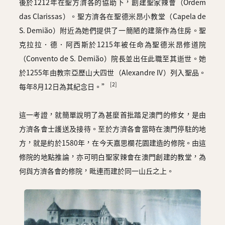
後於1212年在聖方濟各的協助下，創建聖家辣會（Ordem
das Clarissas）。聖方濟各在聖德米昂小教堂（Capela de
S. Demião）附近為她們提供了一簡陋的建築作為住房。聖
克拉拉．德．阿西斯於1215年被任命為聖德米昂修道院
（Convento de S. Demião）院長並出任此職至其逝世。她
於1255年由教宗亞歷山大四世（Alexandre IV）列入聖品。
[2]
每年8月12日為其紀念日。”
這一考證，就簡單說明了為甚麼首批踏足澳門的修女，是由
方濟各會士護送及接待。至於方濟各會當時在澳門停駐的地
方，就是約於1580年，在今天嘉思欄花園建造的修院。由這
修院的地點推論，亦可明白聖家辣會在澳門創建的教堂，為
何與方濟各會的修院，毗連而建於同一山丘之上。