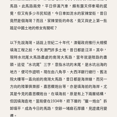
圖
馬路。此馬路兩旁，平日停滿汽車，頗有露天停車場的感
覺，但又有多少市民知道，今日車如流水的家辣堂街，昔日
媽
竟然是個海灣？而且，家辣堂街的命名，竟又與史上第一批
閣
踏足中國土地的修女有關呢？
寺
廟
以下先說海灣。話說上世紀二十年代，澳葡政府推行大規模
填海工程之前，今天澳門許多土地，昔日都是汪洋。其中，
巴
現時水坑尾大馬路盡處的南灣大馬路，當年就是陸路的盡
士
頭。這從“水坑尾”三字，意指水坑的末尾，是水坑出海的
教
地方，便可作證明。現在由八角亭、大西洋銀行總行、舊法
堂
院大樓等一直向前的南灣大馬路，昔日都是海岸線，而另一
方向的陸軍俱樂部、嘉思欄炮台等，亦是填海前的海岸。尤
街
其是今見的嘉思欄炮台，在填海前，原是有上下兩層結構，
市
但因填海造地，當局便在1934年，把下層的“臘一炮台”拆
卸填平，成為今日的馬路，空餘一堵麻石厚牆，見證歲月變
遷。