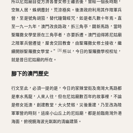
所以尼姑廟自從方濟各會女修士離去後，曾經一個長時期，
空無人居，蛛網塵封，荒涼極矣。後澳政府利用其作陸軍兵
營，至是號角胡笳，替代鐘聲經咒，如是者凡數十年焉。直
至一九一九年，澳門改良路政，拆三角亭，闢新馬路，當時
聖羅撒女學堂原在三角亭者，亦要拆遷。澳門迫得將尼姑廟
之陸軍兵營遷徙，屋舍交回教會，由聖羅撒女修士接收，繼
[3]
續開辦聖羅撒女學堂。”
所以，今日的聖羅撒學校校址，
就是昔日尼姑廟的所在。
腳下的澳門歷史
行文至此，必須一提的是，今日的家辣堂街及南灣大馬路都
是車水馬龍，人來人往，但在尼姑廟數百年的故事裡，不論
是修女抵澳，創建教堂，大火焚燬，災後重建，乃至改為陸
軍軍營的時刻，這座小山丘上的尼姑廟，都是前臨南灣外港
海面，俯視鏡海波光粼粼的清幽建築。