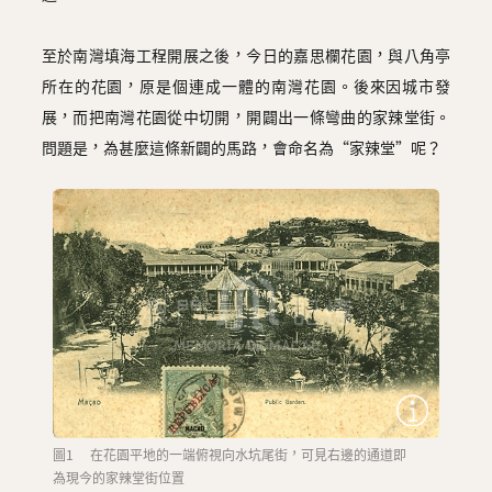
至於南灣填海工程開展之後，今日的嘉思欄花園，與八角亭
所在的花園，原是個連成一體的南灣花園。後來因城市發
展，而把南灣花園從中切開，開闢出一條彎曲的家辣堂街。
問題是，為甚麼這條新闢的馬路，會命名為“家辣堂”呢？
圖1 在花園平地的一端俯視向水坑尾街，可見右邊的通道即
為現今的家辣堂街位置