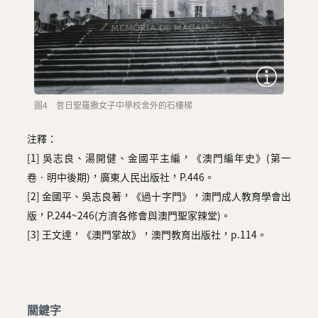
圖4 昔日聖羅撒女子中學校舍外的石樓梯
注釋：
[1] 吳志良、湯開健、金國平主編，《澳門編年史》(第一
卷‧明中後期)，廣東人民出版社，P.446。
[2] 金國平、吳志良著，《過十字門》，澳門成人教育學會出
版，P.244~246(方濟各修會與澳門聖家辣堂)。
[3] 王文達，《澳門掌故》，澳門教育出版社，p.114。
關鍵字