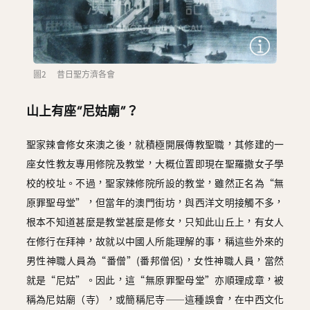
圖2 昔日聖方濟各會
山上有座“尼姑廟”？
聖家辣會修女來澳之後，就積極開展傳教聖職，其修建的一
座女性教友專用修院及教堂，大概位置即現在聖羅撒女子學
校的校址。不過，聖家辣修院所設的教堂，雖然正名為“無
原罪聖母堂”，但當年的澳門街坊，與西洋文明接觸不多，
根本不知道甚麼是教堂甚麼是修女，只知此山丘上，有女人
在修行在拜神，故就以中國人所能理解的事，稱這些外來的
男性神職人員為“番僧”(番邦僧侶)，女性神職人員，當然
就是“尼姑”。因此，這“無原罪聖母堂”亦順理成章，被
稱為尼姑廟（寺），或簡稱尼寺――這種誤會，在中西文化