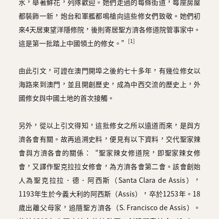
水，舉著鮮花，列隊歡迎。她們走過的每條街道，每座房屋
都裝飾一新，炮台和軍艦都鳴槍向這些修女們致敬。她們初
來4天居東望洋隱修院，後則寄居聖方濟各修道院管事家中。
[1]
這是第一批踏上中國領土的修女。”
由此引文，可證在澳門開埠之後約七十多年，有幾位修女以
海路來到澳門，並且開創歷史，成為中西交流的歷史上，外
國修女與中國土地的首次接觸。
另外，從以上引文得知，這批修女之所以遠道而來，是與方
濟各會有關。故再追溯史料，便見有以下資料，交代聖家辣
會與方濟各會的關係：“聖家辣女修道院，即聖家辣女修
會，又譯作聖克拉拉女修會，為方濟各會第二會。該會創始
人為聖克拉拉．德．阿西斯（Santa Clara de Assis），
1193年生於今義大利的阿西斯（Assis），卒於1253年。18
歲出離父母家，追隨聖方濟各（S. Francisco de Assis）。