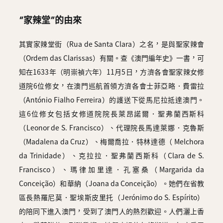
“家辣堂”的由來
其實家辣堂街（Rua de Santa Clara）之名，是與聖家辣會
（Ordem das Clarissas）有關。查《澳門編年史》一書，可
知在1633年（明崇禎六年）11月5日，方濟各會聖家辣女修
道院6位修女，在澳門巡航首領方濟各會士菲亞略．費雷拉
（António Fialho Ferreira）的護送下從馬尼拉抵達澳門。
這6位修女包括女修道院院長萊昂諾爾．聖弗蘭西斯科
（Leonor de S. Francisco）、代理院長馬達萊娜．克魯斯
（Madalena da Cruz）、梅爾喬拉．特林達德（ Melchora
da Trinidade）、克拉拉．聖弗蘭西斯科（Clara de S.
Francisco）、瑪律加里達．孔塞桑（Margarida da
Conceição）和華納（Joana da Conceição）。她們在省教
區長熱羅尼莫．聖埃斯皮里托（Jerónimo do S. Espírito）
的陪同下進入澳門，受到了澳門人的熱烈歡迎。人們灑上香