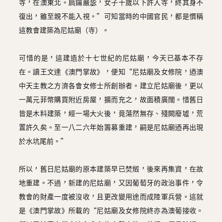
寺，在澳東北。扃鑰嚴毖，女子十歲以下許入寺，終其身不
復出，雖至親不能入視。”可知當時的中國官民，都是慣稱
這教會建築為尼姑廟（寺）。
可惜的是，這建造於十七世紀的尼姑廟，今天已基本不存
在。讀王文達《澳門掌故》，便知“尼姑廟及女修院，迺澳
中天主教之方濟各會女修士所創辦者。建立尼姑廟後，更以
一萬元菲幣購買附近房屋，擴而充之，故面積廣闊。惜舊日
皆是木料建築，經一場大火後，竟蕩然無存、殘闕廢墟，荒
置許久矣。至一八二六年始籌募重建，嗣是尼姑廟迺再出現
於水坑尾前。”
所以，舊日尼姑廟的原本建築早已焚燬，後來再集資，在故
地重建。不過，新建的尼姑廟，又因葡萄牙的政治事件，令
教會的財產一度被沒收，且更改變用途而成陸軍兵營。這就
是《澳門掌故》所載的“尼姑廟及女修院終亦為澳葡接收。