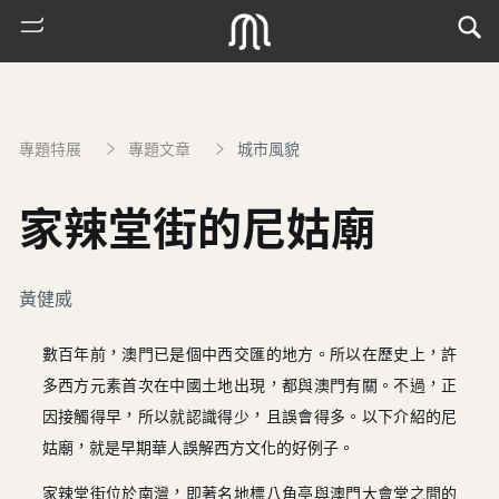
專題特展
專題文章
城市風貌
家辣堂街的尼姑廟
黃健威
熱
數百年前，澳門已是個中西交匯的地方。所以在歷史上，許
門
多西方元素首次在中國土地出現，都與澳門有關。不過，正
搜
因接觸得早，所以就認識得少，且誤會得多。以下介紹的尼
索
姑廟，就是早期華人誤解西方文化的好例子。
古
地
家辣堂街位於南灣，即著名地標八角亭與澳門大會堂之間的