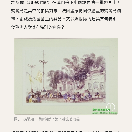
埃及爾（Jules Itier）在澳門拍下中國境內第一批照片中，
媽閣廟是其中的拍攝對象。法國畫家博爾傑繪畫的媽閣廟油
畫，更成為法國國王的藏品。究竟媽閣廟的建築有何特別，
使歐洲人對其有特別的迷戀？
圖2 媽閣廟，博爾傑繪，澳門檔案館收藏