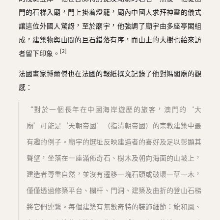
門的石梯入廟，門上掛着燈籠，廟內中國人求拜神靈的儀式
讓這位外國人驚訝，至於廟宇，他強調了廟宇由多座亭閣組
成，建築物與山間的巨石錯落有序，而山上的大樹也給來訪
[2]
者留下印象。
法國畫家博爾傑也在法國的報紙撰文記錄了他對媽閣廟的觀
感：
“對於一個長年在中國海岸遊歷的旅客，澳門的‘大
廟’可能是‘天朝帝國’（指清朝帝國）的宗教建築中最
有趣的例子。廟宇的選址反映建造者的喜好及足以彰顯其
聲望，坐落在一座滿佈奇石、樹木及朝向海面的山坡上，
建造者尊重自然，並沒有遷移一塊石頭或破壞一草一木，
僅僅透過修築平台、欄杆、門洞、建築及曲折的登山石梯
將它們連繋。每個建築有無數奇特的裝飾細節：龍和鳳、