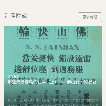
延伸閱讀
更多專題
澳門百業
那些港澳客輪的往事（上）—— 佛山號、德星號
勞加裕 | 佛山號、德星號和大來號，這些是“老餅”們口中經常聽到的港
澳客輪船名，是1950至1960年代老澳門的集體回憶。現在，我們不妨來尋