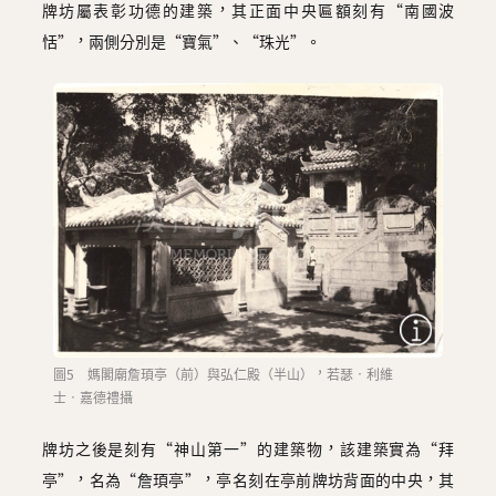
牌坊屬表彰功德的建築，其正面中央匾額刻有“南國波
恬”，兩側分別是“寶氣”、“珠光”。
圖5 媽閣廟詹頊亭（前）與弘仁殿（半山），若瑟‧利維
士‧嘉德禮攝
牌坊之後是刻有“神山第一”的建築物，該建築實為“拜
亭”，名為“詹頊亭”，亭名刻在亭前牌坊背面的中央，其