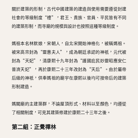
關於建築的形制，古代中國建築的建造與使用需要遵從封建
社會的等級制度“禮”，君王、貴族、官員、平民皆有不同
的建築形制，而寺廟的規模與設計也按照這種等級制度。
媽祖本名林默娘，宋朝人，自北宋開始神格化，被稱媽祖。
被宋高宗封為“靈惠夫人”，成為朝廷承認的神祇，元代被
封為“天妃”，清康熙十九年封為“護國庇民妙靈昭應安仁
普濟天妃”，再於康熙二十三年改封為“天后”。由於屬帝
后級的神祇，供奉媽祖的廟宇在康熙以後均可按帝后的建築
形制建造。
媽閣廟的主建築群，不論屋頂形式、材料以至顏色，均遵從
了相關制度，可見其建築修建於康熙二十三年之後。
第二組：正覺禪林