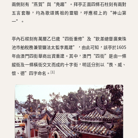
兩側刻有“燕賀”與“鳧趨”。拜亭正面四條石柱刻有兩對
五言套聯，均為歌頌媽祖的靈驗，呼應樑上的“神山第
一”。
亭內石樑刻有萬曆乙巳歲“四街重修”及“欽差總督廣東珠
池巿舶稅務兼管鹽法太監李鳳建”，由此可知，該亭於1605
年由澳門四街華商出資重建。其中，澳門“四街”是由一條
縱街及一條橫街交叉而成的十字街，明廷分別以“畏、威、
[1]
懷、德”四字命名。