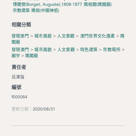
博爾傑(Borget, Auguste),1808-1877
媽祖閣(媽閣廟)
宗教建築
媽祖(中國神祇)
相關分類
發現澳門
>
城市風貌
>
人文景觀
>
澳門世界文化遺產
>
媽
閣廟
發現澳門
>
城市風貌
>
人文景觀
>
特色建築
>
宗教場所
>
廟宇
>
媽閣廟
責任者
呂澤強
編號
f000084
更新日期：2020/08/31