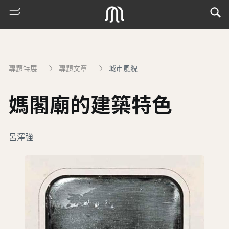
專題特展
專題文章
城市風貌
媽閣廟的建築特色
呂澤強
熱
門
搜
索
古
地