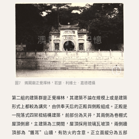
圖7 媽閣廟正覺禪林，若瑟‧利維士‧嘉德禮攝
第二組的建築群是正覺禪林，其建築不論在規模上或是建築
形式上都較為講究，由供奉天后的正殿與側殿組成。正殿是
一院落式四架樑結構建築，前部份為天井，其兩側為卷棚式
屋頂側廊，主建築為三開間，屋頂採用琉璃瓦坡頂，兩側牆
頂部為“鑊耳”山牆，有防火的含意。正立面縱分為五部