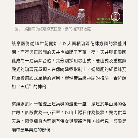
圖6 媽閣廟的紅墻綠瓦建築，澳門檔案館收藏
該亭兩側從19世紀開始，以大面積琉璃花磚方窗的牆體封
閉，而亭與正殿間的天井也加建了瓦頂，亭、天井與正殿因
此成為一建築綜合體，其分別採用歇山式、硬山式及重檐廡
殿式的琉璃瓦屋頂。在傳統建築形制上，媽閣廟的紅牆綠瓦
與重檐廡殿式屋頂的運用，體現帝后級神廟的格局，合符媽
祖“天后”的神格。
這組處於同一軸線上建築群的最後一座，是建於半山腰的弘
仁殿，該殿實為一小石室，以山上巖石作為後牆，殿內供奉
天后，兩側牆身內壁刻有侍女與魔將浮雕。據考究，該殿是
廟中最早興建的部份。