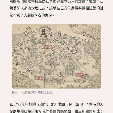
媽閣廟的創建年份雖然在學術界至今仍未有定論，但是，在
葡萄牙人來澳定居之前，該地點已有早期供奉媽祖建築的說
法得到了大部份學者的肯定。
圖3 《澳門記畧》中的天妃廟
在1751年完稿的《澳門記畧》附圖可見（圖3），當時的天
妃廟規模已接近現今我們看到的媽閣廟，由三組建築組成：