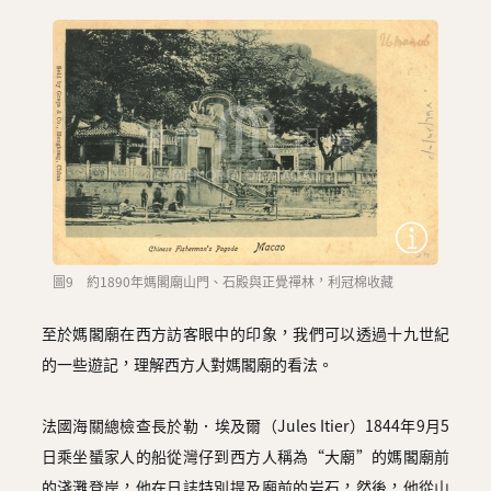
圖9 約1890年媽閣廟山門、石殿與正覺禪林，利冠棉收藏
至於媽閣廟在西方訪客眼中的印象，我們可以透過十九世紀
的一些遊記，理解西方人對媽閣廟的看法。
法國海關總檢查長於勒．埃及爾（Jules Itier）1844年9月5
日乘坐蜑家人的船從灣仔到西方人稱為“大廟”的媽閣廟前
的淺灘登岸，他在日誌特別提及廟前的岩石，然後，他從山