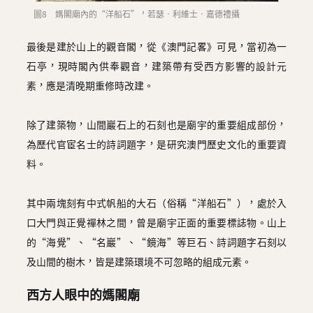
圖8 媽閣廟內的“洋船石”，若瑟‧利維士‧嘉德禮攝
最後是建於山上的觀音閣，從《澳門記畧》可見，當初為一
石亭，現時閣內供奉觀音，建築帶有受西方影響的設計元
素，應是清晚期重修時改建。
除了建築物，山間巖石上的石刻也是廟宇的重要組成部份，
為歷代官宦名士的詩詞題字，是研究澳門歷史文化的重要資
料。
其中兩塊刻有中式帆船的大石（俗稱“洋船石”），處於入
口大門與正覺禪林之間，曾是廟宇正面的重要標誌物。山上
的“海覺”、“名巖”、“鏡海”等巨石、詩詞題字石刻以
及山間的樹木，皆是建築環境不可忽略的組成元素。
西方人眼中的媽閣廟