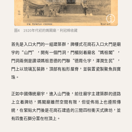
圖4 1920年代初的媽閣廟，利冠棉收藏
首先是入口大門的一組建築群，牌樓式花崗石入口大門是廟
宇的“山門”，開有一個門洞，門楣刻着廟名“媽祖閣”，
門洞兩側是讚頌媽祖恩德的門聯“德周化宇，澤潤生民”，
門上以琉璃瓦裝飾，頂部有船形屋脊，並裝置瓷製鰲魚與寶
珠。
正如中國傳統廟宇，進入山門後，前往廟宇主建築群的道路
上立着牌坊，媽閣廟雖然空間有限，但從佈局上也遵照傳
統，在緊貼大門後是花崗石建造的三間四柱衝天式牌坊，並
有四隻石獅分置在柱頂上。