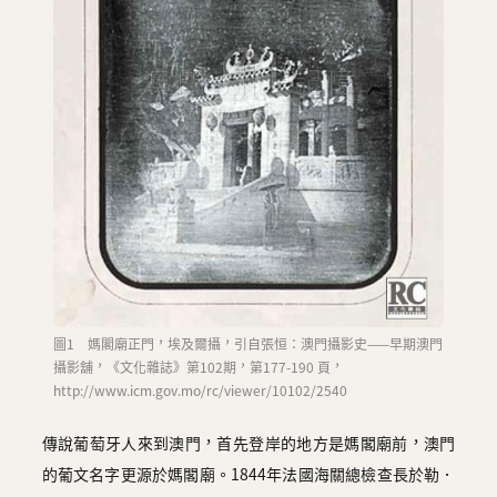
圖
媽
閣
寺
廟
巴
士
教
堂
圖1 媽閣廟正門，埃及爾攝，引自張恒：澳門攝影史——早期澳門
攝影舖，《文化雜誌》第102期，第177-190 頁，
街
http://www.icm.gov.mo/rc/viewer/10102/2540
市
傳說葡萄牙人來到澳門，首先登岸的地方是媽閣廟前，澳門
的葡文名字更源於媽閣廟。1844年法國海關總檢查長於勒．