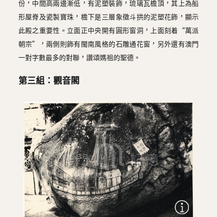
份，中間高兩邊漸低，有泥塑裝飾，琉璃瓦檐頂，其上為船
形屋脊及瓷製寶珠，檐下是三層象徵斗拱的泥塑花飾，顯示
此殿之重要性。立面正中央開有圓形窗洞，上面刻着“萬派
朝宗”，兩側則飾有閩南風格的石雕通花窗，另外還有澳門
一對字數最多的對聯，讚頌媽祖的聖德。
第三組：觀音閣