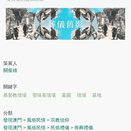
策展人
關俊雄
關鍵字
基督教墳場
聖味基墳場
墓園
墳場
墓地
分類
發現澳門
>
風俗民情
>
宗教信仰
發現澳門
>
風俗民情
>
民俗禮儀
>
喪葬禮儀