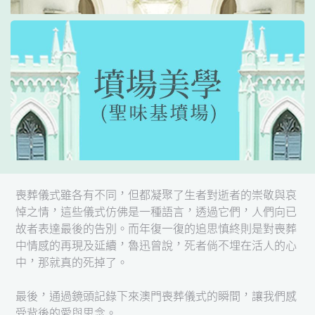
喪葬儀式雖各有不同，但都凝聚了生者對逝者的崇敬與哀
悼之情，這些儀式仿佛是一種語言，透過它們，人們向已
故者表達最後的告別。而年復一復的追思慎終則是對喪葬
中情感的再現及延續，魯迅曾說，死者倘不埋在活人的心
中，那就真的死掉了。
最後，通過鏡頭記錄下來澳門喪葬儀式的瞬間，讓我們感
受背後的愛與思念。