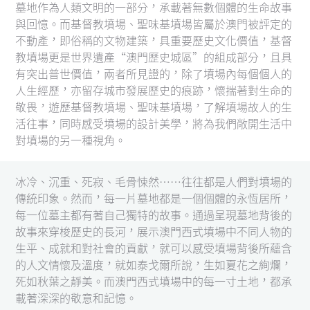
圖
墓地作為人類文明的一部分，承載著無數個體的生命故事
與回憶。而基督教墳場、聖味基墳場皆屬於澳門被評定的
媽
不動產，即俗稱的文物建築，具重要歷史文化價值，基督
閣
教墳場更是世界遺產“澳門歷史城區”的組成部分，且具
有突出普世價值，兩者所見證的，除了墳場內每個個人的
寺
人生經歷，亦留存城市發展歷史的痕跡，懷揣著對生命的
廟
敬畏，遊歷基督教墳場、聖味基墳場，了解墳場故人的生
活往事，同時感受墳場的設計美學，將為我們敞開生活中
巴
對墳場的另一種視角。
士
冰冷、沉重、死寂、毛骨悚然……往往都是人們對墳場的
教
傳統印象。然而，每一片墓地都是一個個體的永恆居所，
堂
每一位墓主都有著自己獨特的故事。通過呈現墓地背後的
故事來穿梭歷史的長河，展示澳門西式墳場中不同人物的
街
生平、成就和對社會的貢獻，就可以感受墳場背後所蘊含
市
的人文情懷及溫度，就如泰戈爾所說，生如夏花之絢爛，
死如秋葉之靜美。而澳門西式墳場中的每一寸土地，都承
載著深深的敬意和記憶。