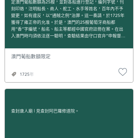
定澳門葡船數額為25艘，並對各船進行登記，編列字號，刊
刻印烙，注明船長、商人、舵工、水手等姓名，百年內不予
變更，如有違反，以“通賊之例”治罪。這一奏請，於1725年
獲得了雍正帝的允准。於是，澳門的25艘葡萄牙商船都
用“香”字編號，船名、船主等都經中國官府註冊在案。在出
入澳門時均須依法逐一驗明，查驗結果由守口官弁“申報督撫
存案”。這一措施使清政府對澳門的管治有所加強，也有利於
澳門的進一步復興。
澳門葡船數額限定
1725年
查封唐人廟 | 見查封阿巴羅修道院。