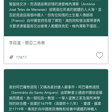
葡當局交涉。而清楚該案詳情的澳督梅內澤斯（António
José Teles de Meneses）卻將兩位死者的屍體扔入大海，並
否認見過這兩個中國人，但有位知情的土生葡人佛朗哥
（Franco）向中國官府告發了罪犯，海防同知張汝霖等便再
次要求澳葡當局交出被害人屍體與兇犯。梅內澤斯不僅拒絕
交屍、交犯，甚至拒絕中國官員審訊兇犯。於是，廣東大吏
下令封閉關閘，停止對澳門的糧食供應，並命令中國居民離
開澳門。在這種形勢下，梅內澤斯仍增兵修城，準備頑抗。
李廷富、簡亞二命案
梅內澤斯以應付突然事變為藉口，立即將兩名兇犯流放帝汶
島。兇犯離澳後，澳葡官員只好以重賄來求平息這一事件。
1747年
張汝霖因罪犯已經離澳，又收受賄賂，便向廣東巡撫岳浚謊
報李廷富、簡亞二夜入亞嗎嚧、安哆呢之家而被殺死、棄
屍，據葡萄牙法律，可判流放。這一案件就這樣草草了結，
關閉20餘天的關閘又重新開放。
查封阿巴羅修道院 | 又稱為查封唐人廟事件。阿巴羅修道院
（Seminário do Santo Amparo）由耶穌會士通過中國信徒募
捐而建成，為一個包括一教堂、一華人望教之家及兩所神學
院的綜合體。始建於1679年（清康熙十八年），重建、擴建
於1719年，專用於向中國居民傳教和培養中國籍的神職人