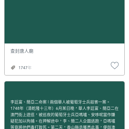
查封唐人廟
1747年
李廷富、簡亞二命案 | 兩個華人被葡萄牙士兵殺害一案。
1748年（清乾隆十三年）6月某日晚，華人李廷富、簡亞二在
澳門街上遊逛，被巡夜的葡萄牙士兵亞嗎嚧、安哆呢當作嫌
疑犯加以拘捕。在押解途中，李、簡二人企圖逃跑，亞嗎嚧
等竟將他們毒打致死。第二天，香山縣丞獲悉此事，便與澳