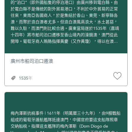
的“泊口”（即外國船隻的停泊港口）由廣州移到電白縣。由
於電白縣不是傳統的對外貿易港口，不利於中外貿易的正常
往來，東南亞各國商人，於是集結於香山、東莞、新寧縣各
澳，而聚於浪白澳者尤多。但浪白澳風高浪大，水土甚惡，
難以久駐，而澳門則比較合適。廣東當局遂於1535年（嘉靖
十四年）將市舶司泊口遷移至香山境內的濠鏡澳，澳門從此
開埠。葡萄牙商人賄賂指揮黃慶（又作黃瓊），得以在澳門
沿岸停泊船隻，進行貿易。
廣州市舶司泊口遷澳
1535年
梅內澤斯抗税事件 | 1611年（明萬曆三十九年），由9艘戰船
組成的葡萄牙護航艦隊抵達澳門，中國官府要這支船隊照章
交納船税。指揮這支艦隊的梅內澤斯（Dom Diogo de