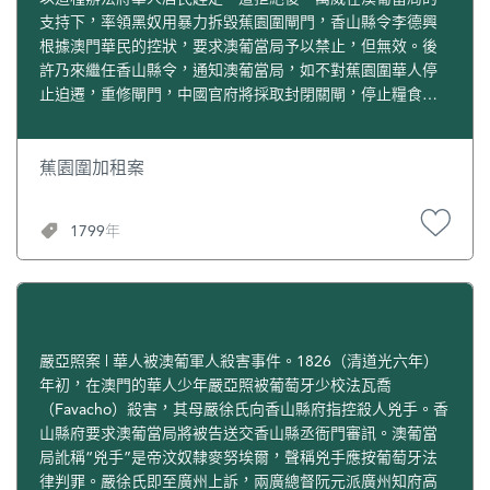
支持下，率領黑奴用暴力拆毀蕉園圍閘門，香山縣令李德興
根據澳門華民的控狀，要求澳葡當局予以禁止，但無效。後
許乃來繼任香山縣令，通知澳葡當局，如不對蕉園圍華人停
止迫遷，重修閘門，中國官府將採取封閉關閘，停止糧食供
應等。在這種壓力下，蕉園圍加租迫遷事件才停止下來。
蕉園圍加租案
1799年
嚴亞照案 | 華人被澳葡軍人殺害事件。1826（清道光六年）
年初，在澳門的華人少年嚴亞照被葡萄牙少校法瓦喬
（Favacho）殺害，其母嚴徐氏向香山縣府指控殺人兇手。香
山縣府要求澳葡當局將被告送交香山縣丞衙門審訊。澳葡當
局訛稱“兇手”是帝汶奴隸麥努埃爾，聲稱兇手應按葡萄牙法
律判罪。嚴徐氏即至廣州上訴，兩廣總督阮元派廣州知府高