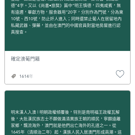
德”4字。又以《尚書•旅獒》篇中“明王慎德，四夷咸賓，無
有遠邇，畢獻方物，服食器用”20字，分別作為門號，分為東
10號、西10號，防止奸人進入；同時還禁止葡人在居留地內
私藏武器、彈藥，並由在澳門的中國官員對當地房屋進行認
真搜查。
確定澳葡門籍
1614年
明末漢人入澳 | 明朝政權傾覆後，特別是南明福王政權瓦解
後，大批漢民族志士不願做滿清異族王朝的順民，寧願遠離
家鄉，飄流海外，澳門就是他們出亡海外的孔道之一。從
1645年（清順治二年）起，漢族人民入居澳門形成高潮。這