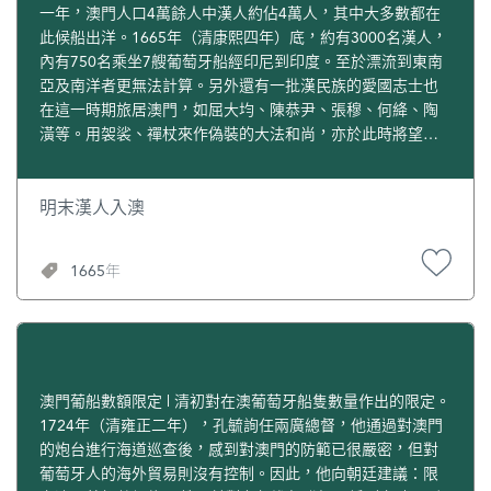
一年，澳門人口4萬餘人中漢人約佔4萬人，其中大多數都在
此候船出洋。1665年（清康熙四年）底，約有3000名漢人，
內有750名乘坐7艘葡萄牙船經印尼到印度。至於漂流到東南
亞及南洋者更無法計算。另外還有一批漢民族的愛國志士也
在這一時期旅居澳門，如屈大均、陳恭尹、張穆、何絳、陶
潢等。用袈裟、禪杖來作偽裝的大法和尚，亦於此時將望廈
觀音堂擴建為規模更大的普濟禪院，作為志士聚義之地。
明末漢人入澳
1665年
澳門葡船數額限定 | 清初對在澳葡萄牙船隻數量作出的限定。
1724年（清雍正二年），孔毓詢任兩廣總督，他通過對澳門
的炮台進行海道巡查後，感到對澳門的防範已很嚴密，但對
葡萄牙人的海外貿易則沒有控制。因此，他向朝廷建議：限