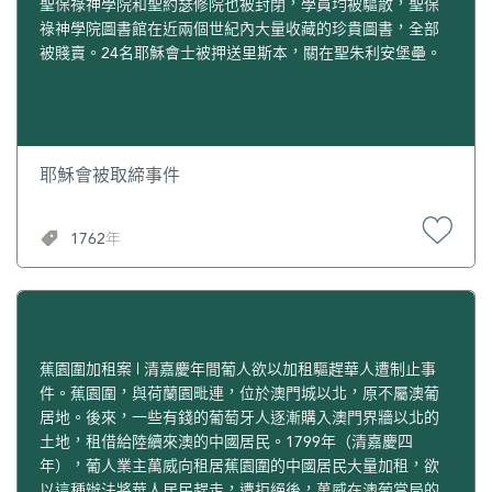
聖保祿神學院和聖約瑟修院也被封閉，學員均被驅散，聖保
祿神學院圖書館在近兩個世紀內大量收藏的珍貴圖書，全部
被賤賣。24名耶穌會士被押送里斯本，關在聖朱利安堡壘。
耶穌會被取締事件
1762年
蕉園圍加租案 | 清嘉慶年間葡人欲以加租驅趕華人遭制止事
件。蕉園圍，與荷蘭園毗連，位於澳門城以北，原不屬澳葡
居地。後來，一些有錢的葡萄牙人逐漸購入澳門界牆以北的
土地，租借給陸續來澳的中國居民。1799年（清嘉慶四
年），葡人業主萬威向租居蕉園圍的中國居民大量加租，欲
以這種辦法將華人居民趕走，遭拒絕後，萬威在澳葡當局的