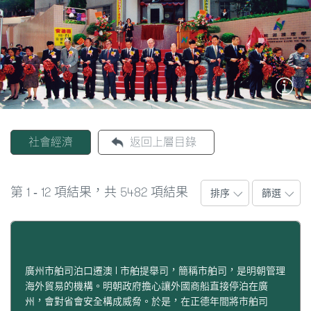
圖
媽
閣
寺
廟
社會經濟
返回上層目錄
巴
士
1
12
5482
第
-
項結果，共
項結果
排序
篩選
教
堂
街
市
廣州市舶司泊口遷澳 | 市舶提舉司，簡稱市舶司，是明朝管理
海外貿易的機構。明朝政府擔心讓外國商船直接停泊在廣
州，會對省會安全構成威脅。於是，在正德年間將市舶司