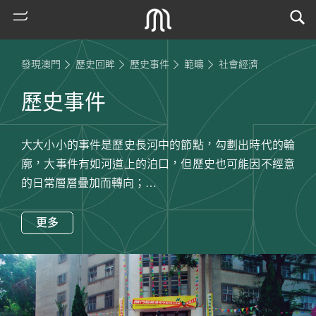
發現澳門
歷史回眸
歷史事件
範疇
社會經濟
歷史事件
大大小小的事件是歷史長河中的節點，勾劃出時代的輪
廓，大事件有如河道上的泊口，但歷史也可能因不經意
的日常層層疊加而轉向；
而事件的不同面向—政治法律、社會經濟及文化藝術，
熱
相互交織成前人立體的生命歷程。
更多
門
搜
索
古
地