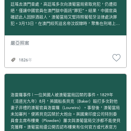
廷瑤去澳門查處，高廷瑤多次向澳葡當局索取兇犯，仍遭拒
絕，僅讓中國官員在澳門獄中面訊“罪犯”。結果，中國官員
確認此人因醉酒殺人，澳葡當局又堅持照葡萄牙法律處決罪
犯。3月13日，在澳門絞死這名帝汶奴隸時，聚集在刑場上的
居澳華人發生暴動。他們認為被處決者無罪，兇手卻逍遙法
外，還用磚石投擲中葡官員，搗毀法瓦喬的住宅，甚至準備
衝擊大炮台。澳門總督出動配備有野戰炮的軍隊及炮船，並
嚴亞照案
擊斃了一名中國居民，才勉強鎮住局勢。居澳華人還要求中
斷對澳門葡人的糧食供應，因中國官府的阻撓而未能成功。
1826年
洛雷羅事件 | 一位英國人被澳葡當局囚禁的事件。1829年
（清道光九年）8月，英國船長貝克（Baker）毆打多次對他
妻子非禮的澳葡官員洛雷羅（Loureiro）。事發後，澳葡當局
未加審判，便將貝克囚禁於大炮台。英國東印度公司特別委
員會主席布樓東（Plowden）屢次與澳葡當局交涉都不能使貝
克獲釋。澳葡當局還公開否認布樓東有任何官方或代表官方