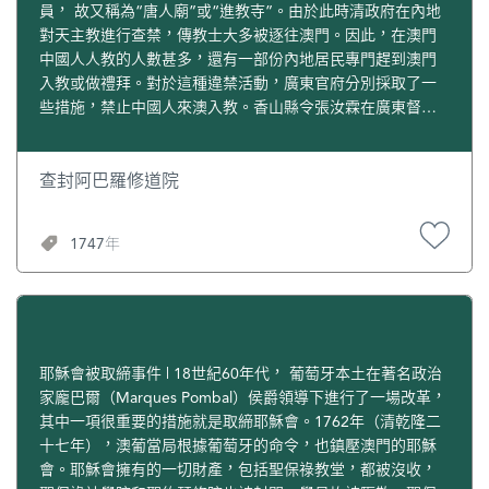
員， 故又稱為“唐人廟”或“進教寺”。由於此時清政府在內地
對天主教進行查禁，傳教士大多被逐往澳門。因此，在澳門
中國人人教的人數甚多，還有一部份內地居民專門趕到澳門
入教或做禮拜。對於這種違禁活動，廣東官府分別採取了一
些措施，禁止中國人來澳入教。香山縣令張汝霖在廣東督撫
的允准下，於1747年（清乾隆十二年）3月委派香山司巡檢顧
麟會同香山縣丞顧嵩前去查封這座唐人廟。3月20日，張汝霖
親自來澳門查封了阿巴羅修道院。澳門主教伊拉利奧（Hilario
查封阿巴羅修道院
de Santa Rosa）和耶穌會士試圖煽動澳門議事局進行抗拒，
還聲稱如中國政府要封閉教堂，便是“滅教”，他們寧可回
1747年
國。張汝霖回答是：你們願意遵守中國法令，則呈請封寺；
不願遵守中國法令，則可呈請回國。最後，葡萄牙人只好讓
步。
耶穌會被取締事件 | 18世紀60年代， 葡萄牙本土在著名政治
家龐巴爾（Marques Pombal）侯爵領導下進行了一場改革，
其中一項很重要的措施就是取締耶穌會。1762年（清乾隆二
十七年），澳葡當局根據葡萄牙的命令，也鎮壓澳門的耶穌
會。耶穌會擁有的一切財產，包括聖保祿教堂，都被沒收，