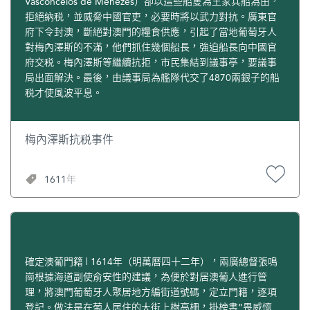
Vasconcelos de Menezes）卻以這些船隻為王家兵船為由，
拒絕納税，並威脅中國官吏，必要時將以武力對抗。廣東官
府下令封澳，斷絕對澳門的糧食供應，引起了當地葡萄牙人
對梅內澤斯的不滿，他們抓住幾個船長，強迫船長向中國官
府交税。梅內澤斯等繼續抗拒，市民集結到議事亭，要議事
局出面解決。最後，由議事局為艦隊代交了4870兩銀子的船
税才使風波平息。
梅內澤斯抗税事件
1611年
確定澳葡門籍 | 1614年（明萬曆四十二年），兩廣總督張鳴
崗根據海道副使俞安性的建議，為便於對居澳葡人進行管
理，將澳門葡萄牙人聚居地方編街道號碼，定立門籍，逐項
登記。做法是在葡人居住的大街上樹高柵，掛榜書“畏威懷