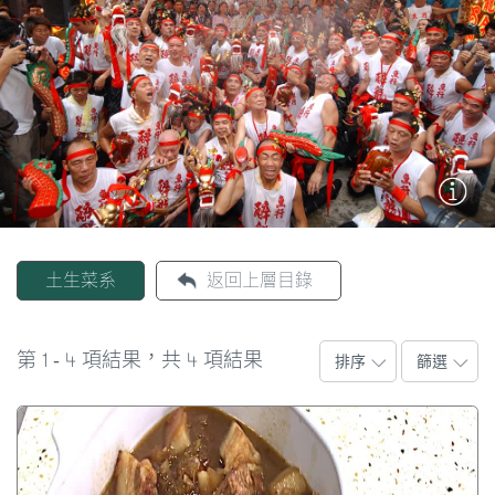
圖
媽
閣
寺
廟
巴
士
土生菜系
返回上層目錄
教
堂
1
4
4
第
-
項結果，共
項結果
排序
篩選
街
市