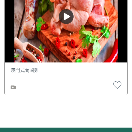
澳門式葡國雞