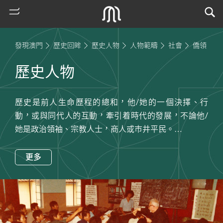
發現澳門
歷史回眸
歷史人物
人物範疇
社會
僑領
歷史人物
歷史是前人生命歷程的總和，他/她的一個決擇、行
動，或與同代人的互動，牽引着時代的發展，不論他/
她是政治領袖、宗教人士，商人或巿井平民。
在此回顧他們的故事，順着他們的足跡，感受時代的脈
熱
動。
更多
門
搜
索
古
地