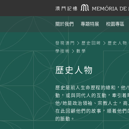
關於我們
專題特展
校園專區
發現澳門
歷史回眸
歷史人物
學技術
數學
歷史人物
歷史是前人生命歷程的總和，他
動，或與同代人的互動，牽引着
他/她是政治領袖、宗教人士，商
在此回顧他們的故事，順着他們
的脈動。