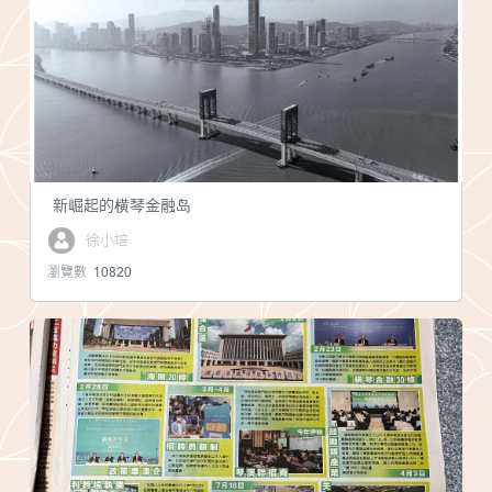
新崛起的横琴金融岛
徐小培
瀏覽數 10820