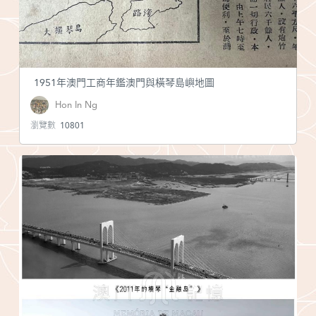
1951年澳門工商年鑑澳門與橫琴島嶼地圖
Hon In Ng
瀏覽數 10801