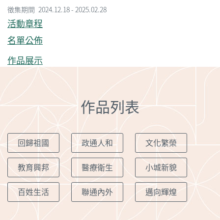
1.2 提交數量︰每人可提交最多50張圖片（以每一帳
徵集期間 2024.12.18 - 2025.02.28
活動章程
戶計算）。每次最多上傳5張圖片，可分次進行；為
名單公佈
方便參加者提供圖片背景資料，上載圖片後可稍後
填寫資料，惟逾期未完成提交則相關作品將不列作
作品展示
徵集之列。
1.3 檔案規格︰JPG、GIF、PNG格式皆可；每張最
作品列表
小500KB，最大不超過10MB。
1.4 作品說明：說明圖片內所展示的內容，可包括但
回歸祖國
政通人和
文化繁榮
不限於：
教育興邦
醫療衛生
小城新貌
拍攝年份
百姓生活
聯通內外
邁向輝煌
地點
圖片的時代背景和線索