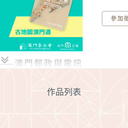
參加
——澳門郵政與電訊
作品列表
至18世紀末，至今已跨越兩個多世
的電訊業迅速發展，時至今日，資訊