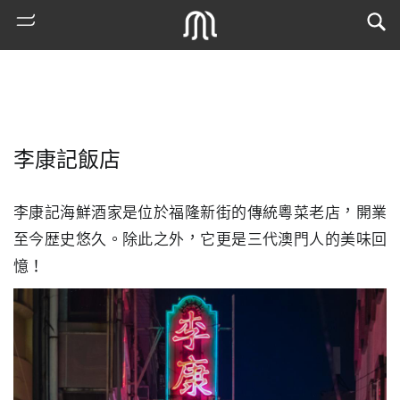
李康記飯店
李康記海鮮酒家是位於福隆新街的傳統粵菜老店，開業
至今歴史悠久。除此之外，它更是三代澳門人的美味回
憶！
熱
門
搜
索
古
地