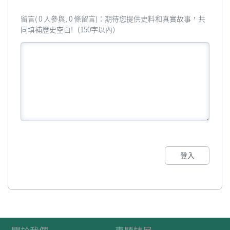
留言( 0 人參與, 0 條留言)：期待您提供史料和真實故事，共
同填補歷史空白!（150字以內）
登入