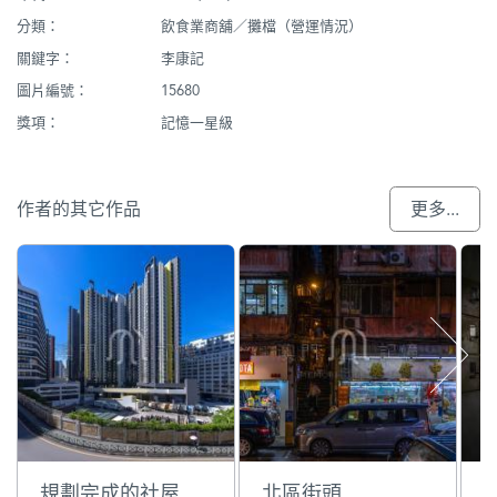
分類：
飲食業商舖／攤檔（營運情況）
關鍵字：
李康記
圖片編號：
15680
獎項：
記憶一星級
作者的其它作品
更多...
規劃完成的社屋
北區街頭