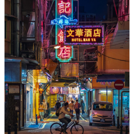
圖
媽
閣
寺
廟
巴
士
教
堂
街
市