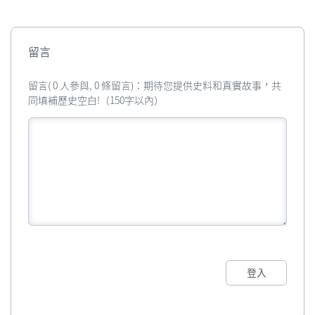
留言
留言( 0 人參與, 0 條留言)：期待您提供史料和真實故事，共
同填補歷史空白!（150字以內）
登入