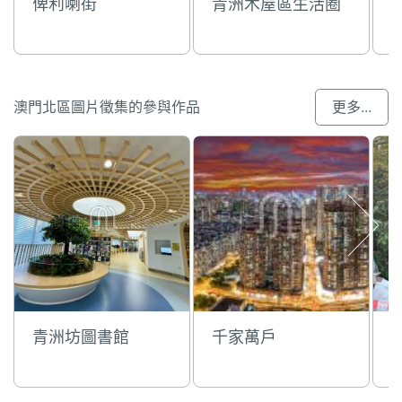
俾利喇街
青洲木屋區生活圈
澳門北區圖片徵集的參與作品
更多...
青洲坊圖書館
千家萬戶