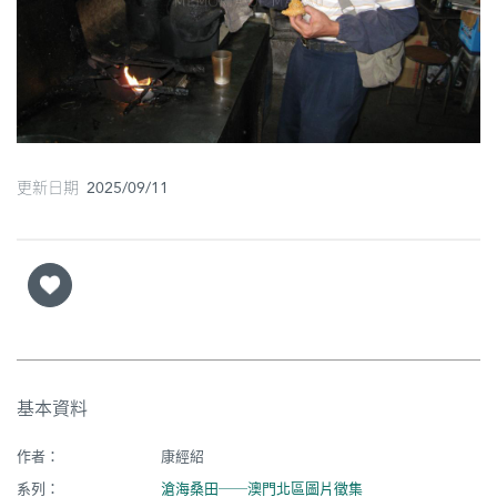
圖
媽
閣
寺
廟
更新日期 2025/09/11
巴
士
教
堂
街
基本資料
市
作者：
康經紹
系列：
滄海桑田──澳門北區圖片徵集