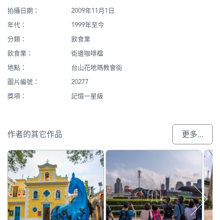
拍攝日期：
2009年11月1日
年代：
1999年至今
分類：
飲食業
飲食業：
街邊咖啡檔
地點：
台山花地瑪教會街
圖片編號：
20277
獎項：
記憶一星級
作者的其它作品
更多...