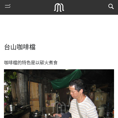
台山咖啡檔
咖啡檔的特色是以碳火煮食
熱
門
搜
索
古
地