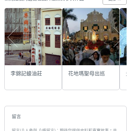
李錦記蠔油莊
花地瑪聖母出巡
光
留言
留言( 0 人參與, 0 條留言)：期待您提供史料和真實故事，共