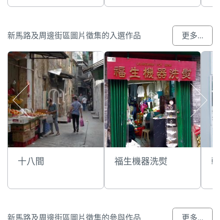
新馬路及周邊街區圖片徵集的入選作品
更多...
十八間
福生機器洗熨
乾
新馬路及周邊街區圖片徵集的參與作品
更多...