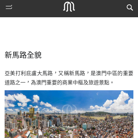
新馬路全貌
亞美打利庇盧大馬路，又稱新馬路，是澳門中區的重要
道路之一，為澳門重要的商業中樞及旅遊景點。
熱
門
搜
索