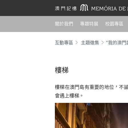
關於我們
專題特展
校園專區
互動專區
主題徵集
“我的澳門
樓梯
樓梯在澳門島有重要的地位，不
會遇上樓梯。