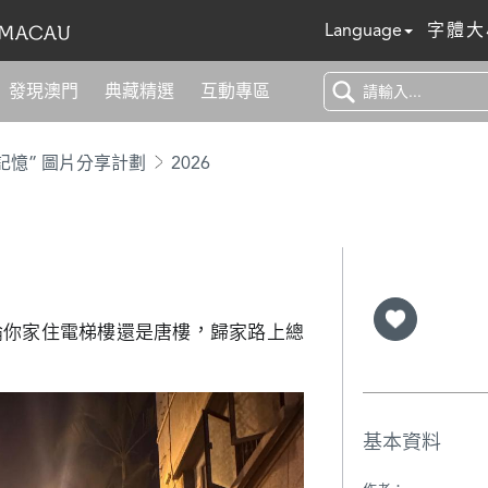
Language
字體大
發現澳門
典藏精選
互動專區
記憶” 圖片分享計劃
2026
論你家住電梯樓還是唐樓，歸家路上總
基本資料