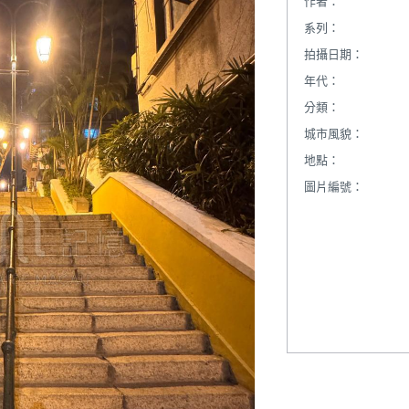
作者：
系列：
拍攝日期：
年代：
分類：
城市風貌：
地點：
圖片編號：