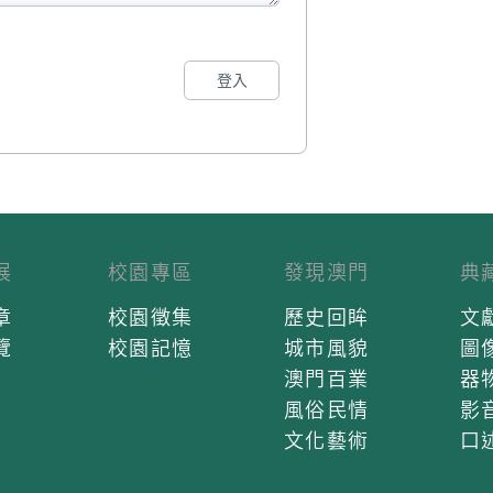
登入
展
校園專區
發現澳門
典
章
校園徵集
歷史回眸
文
覽
校園記憶
城市風貌
圖
澳門百業
器
風俗民情
影
文化藝術
口