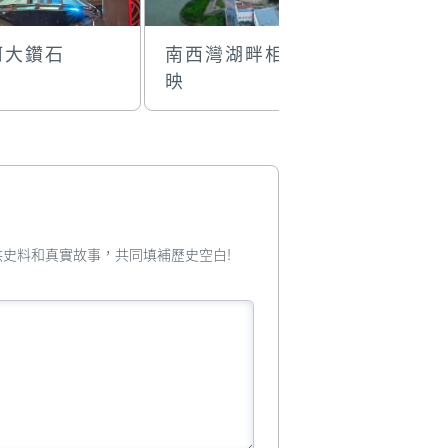
河大鑽石
南西灣湖畔相輝
街市情懷
映
您提供史料和真實故事，共同填補歷史空白!