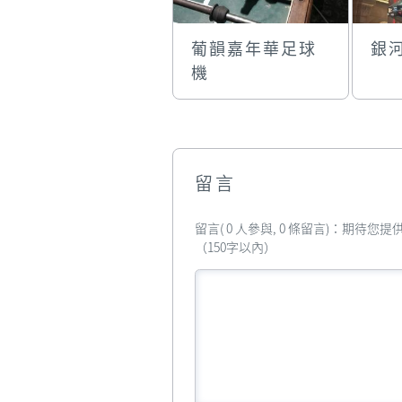
葡韻嘉年華足球
銀
機
留言
留言( 0 人參與, 0 條留言)：期待
（150字以內）