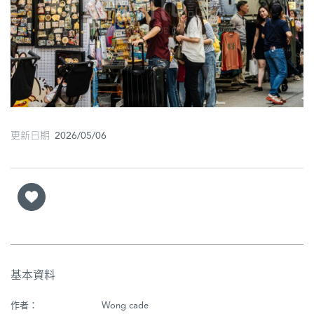
圖
媽
閣
寺
廟
更新日期 2026/05/06
巴
士
教
堂
街
市
基本資料
作者：
Wong cade