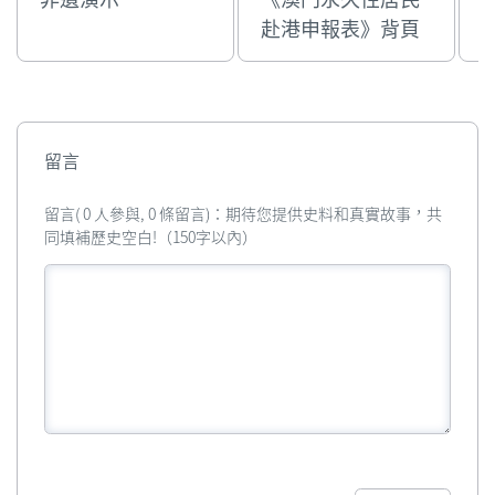
赴港申報表》背頁
留言
留言( 0 人參與, 0 條留言)：期待您提供史料和真實故事，共
同填補歷史空白!（150字以內）