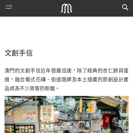
文創手信
澳門的文創手信近年發展迅速，除了經典的杏仁餅與蛋
撻，融合葡式花磚、街道路牌及本土插畫的原創設計產
品成為不少旅客的新寵。
熱
門
搜
索
古
地