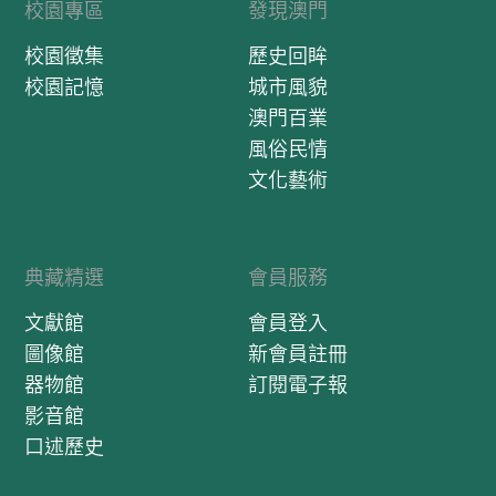
校園專區
發現澳門
校園徵集
歷史回眸
校園記憶
城市風貌
澳門百業
風俗民情
文化藝術
典藏精選
會員服務
文獻館
會員登入
圖像館
新會員註冊
器物館
訂閱電子報
影音館
口述歷史