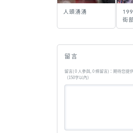
人頭湧湧
19
街
留言
留言( 0 人參與, 0 條留言)：期待
（150字以內）