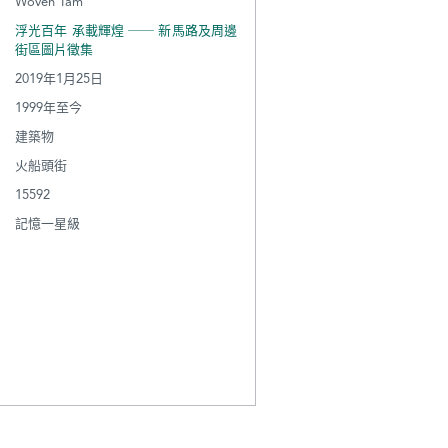
Woven Tam
浮光百年 承載輝煌 ── 新馬路及周邊
街區圖片徵集
2019年1月25日
1999年至今
建築物
火船頭街
15592
記憶一星級