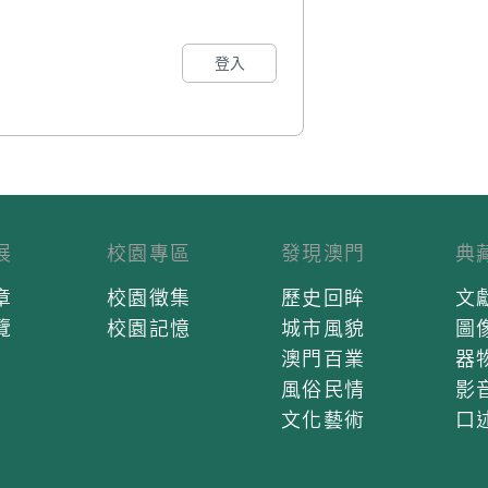
登入
展
校園專區
發現澳門
典
章
校園徵集
歷史回眸
文
覽
校園記憶
城市風貌
圖
澳門百業
器
風俗民情
影
文化藝術
口