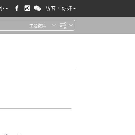
小
訪客，你好
主題徵集
全站