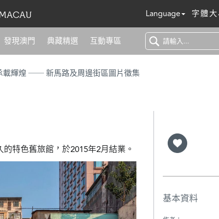
Language
字體大
發現澳門
典藏精選
互動專區
浮光百年 承載輝煌 ── 新馬路及周邊街區圖片徵集
的特色舊旅館，於2015年2月結業。
基本資料