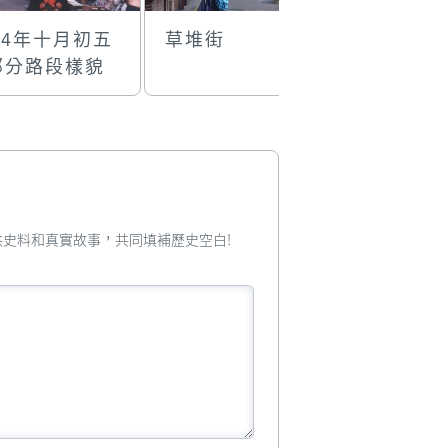
94年十月初五
草堆街
六國飯店
部分路段樣貌
您提供史料和真實故事，共同填補歷史空白!