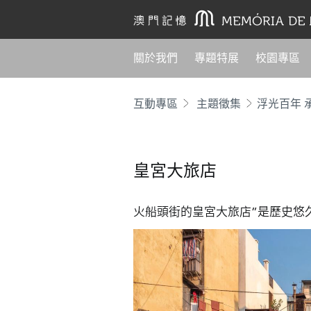
關於我們
專題特展
校園專區
互動專區
主題徵集
皇宮大旅店
火船頭街的皇宮大旅店”是歷史悠久