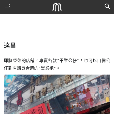
達昌
即將榮休的店舖，專賣各款"畢業公仔"，也可以自備公
仔到店購買合適的"畢業袍"。
熱
門
搜
索
古
地