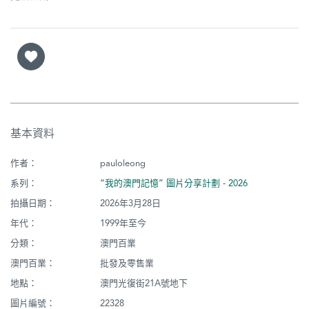
基本資料
作者：
pauloleong
系列：
“我的澳門記憶” 圖片分享計劃 - 2026
拍攝日期：
2026年3月28日
年代：
1999年至今
分類：
澳門百業
澳門百業：
批發及零售業
地點：
澳門光復街21A號地下
圖片編號：
22328