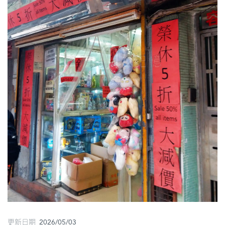
圖
媽
閣
寺
廟
巴
士
教
堂
街
市
更新日期 2026/05/03