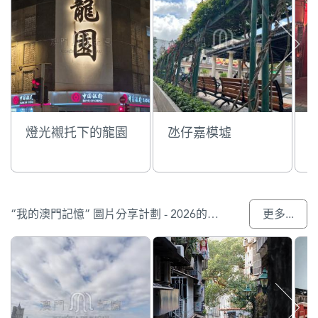
燈光襯托下的龍園
氹仔嘉模墟
“我的澳門記憶” 圖片分享計劃 - 2026的參與作品
更多...