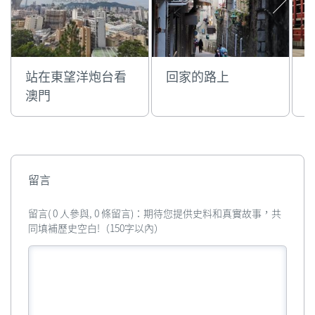
站在東望洋炮台看
回家的路上
澳門
留言
留言( 0 人參與, 0 條留言)：期待您提供史料和真實故事，共
同填補歷史空白!（150字以內）