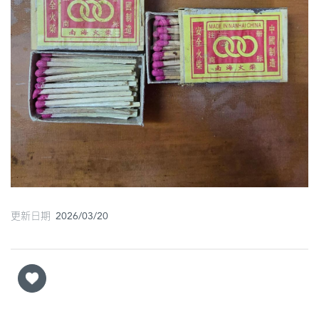
圖
媽
閣
寺
廟
巴
士
教
更新日期 2026/03/20
堂
街
市