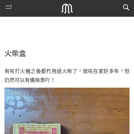
火柴盒
有咗打火機之後都冇用過火柴了，放咗在家好多年，但
仍然可以有備無患吖！
熱
門
搜
索
古
地