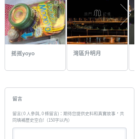
摇摇yoyo
灣區升明月
留言
留言( 0 人參與, 0 條留言)：期待您提供史料和真實故事，共
同填補歷史空白!（150字以內）