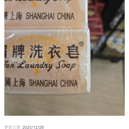
圖
媽
閣
寺
廟
巴
士
教
堂
街
市
更新日期 2025/12/28