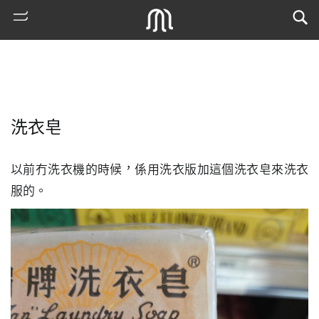
洗衣皂
以前冇洗衣機的時候，係用洗衣版加這個洗衣皂來洗衣
服的。
熱
門
搜
索
古
地