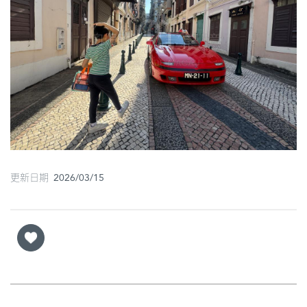
圖
媽
閣
寺
廟
巴
士
更新日期 2026/03/15
教
堂
街
市