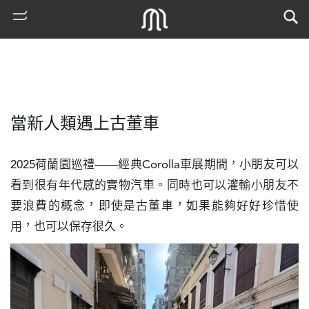
當新人類遇上古董車
2025荷蘭園巡禮——經典Corolla車展期間，小朋友可以
看到很有年代感的實物汽車。同時也可以灌輸小朋友不
要浪費的概念，即使是古董車，如果能夠好好珍惜使
熱
用，也可以保存很久。
門
搜
索
古
地