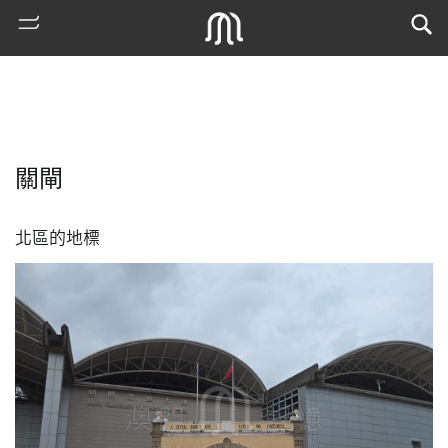
關閘
北區的地標
熱
門
搜
索
古
地