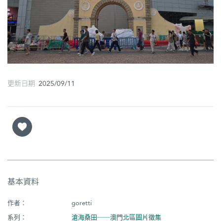
圖
媽
閣
寺
廟
更新日期 2025/09/11
巴
士
教
堂
街
基本資料
市
作者：
goretti
系列：
滄海桑田──澳門北區圖片徵集