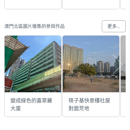
澳門北區圖片徵集的參與作品
更多...
變成綠色的嘉翠麗
筷子基快意樓社屋
大廈
對面荒地