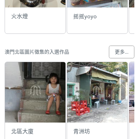
火水燈
摇摇yoyo
澳門北區圖片徵集的入選作品
更多...
北區大廈
青洲坊