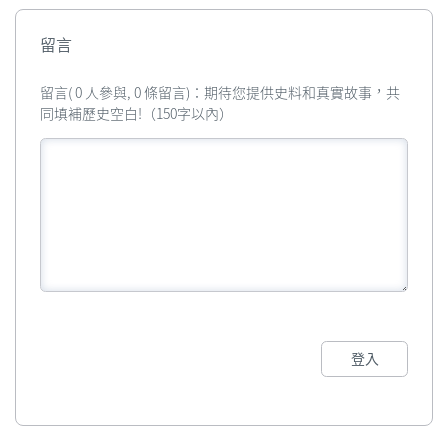
留言
留言( 0 人參與, 0 條留言)：期待您提供史料和真實故事，共
同填補歷史空白!（150字以內）
登入