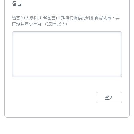
留言
留言( 0 人參與, 0 條留言)：期待您提供史料和真實故事，共
同填補歷史空白!（150字以內）
登入