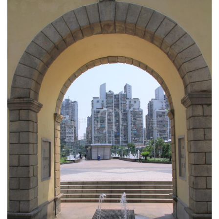
圖
媽
閣
寺
廟
巴
士
教
堂
街
市