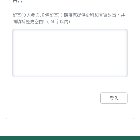
留言
留言( 0 人參與, 0 條留言)：期待您提供史料和真實故事，共
同填補歷史空白!（150字以內）
登入