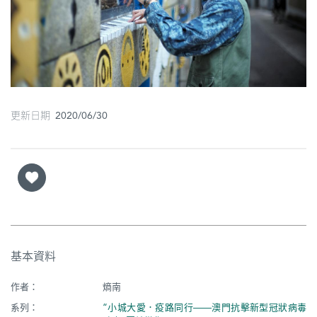
圖
媽
閣
寺
廟
更新日期 2020/06/30
巴
士
教
堂
街
基本資料
市
作者：
熵南
系列：
“小城大愛．疫路同行——澳門抗擊新型冠狀病毒