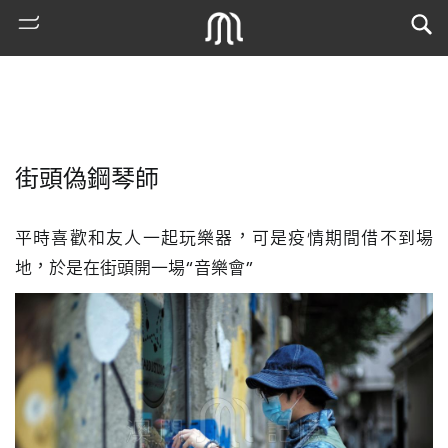
街頭偽鋼琴師
平時喜歡和友人一起玩樂器，可是疫情期間借不到場
地，於是在街頭開一場“音樂會”
熱
門
搜
索
古
地