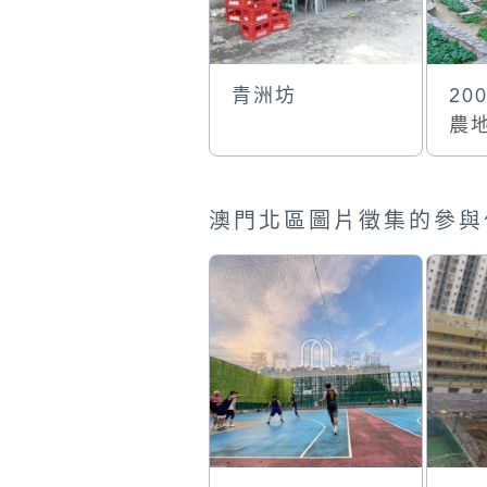
青洲坊
20
農
澳門北區圖片徵集的參與