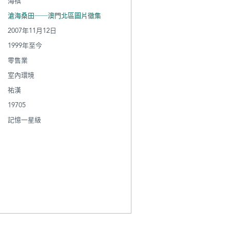
海祺
滄海桑田──澳門北區圖片徵集
2007年11月12日
1999年至今
零售業
室內環境
祐漢
19705
記憶一星級