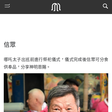
信眾
哪吒太子出巡前進行祭祀儀式，儀式完成後信眾可分食
供奉品，分享神明恩賜。
熱
門
搜
索
古
地