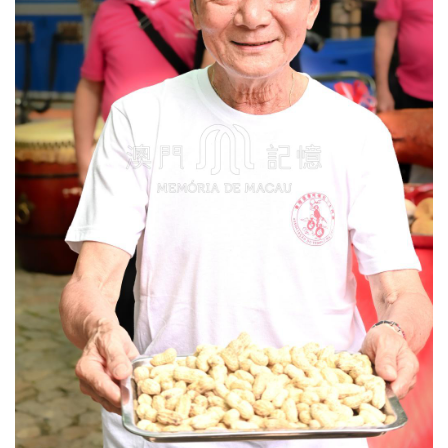
圖
媽
閣
寺
廟
巴
士
教
堂
街
市