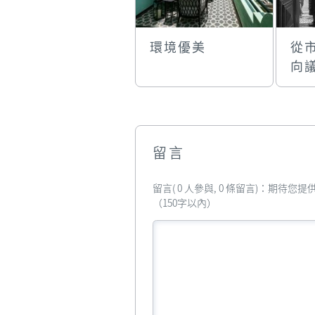
環境優美
從
向
留言
留言( 0 人參與, 0 條留言)：期待
（150字以內）