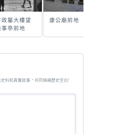
市政屬大樓望
康公廟前地
時光倒流
議事亭前地
您提供史料和真實故事，共同填補歷史空白!