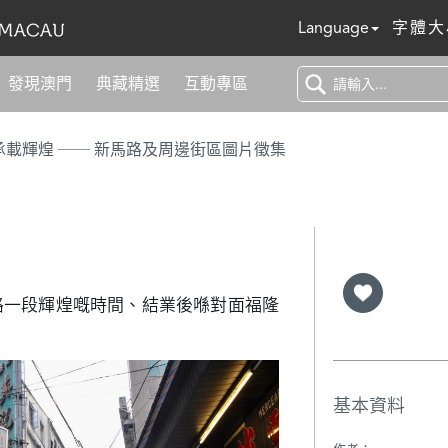
Language
字體大
發現澳門
典藏精選
互動專區
浮光百年 承載輝煌 ── 新馬路及周邊街區圖片徵集
馬路一段輝煌嘅時間、結業後喺對面福隆
基本資料