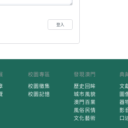
登入
展
校園專區
發現澳門
典
章
校園徵集
歷史回眸
文
覽
校園記憶
城市風貌
圖
澳門百業
器
風俗民情
影
文化藝術
口