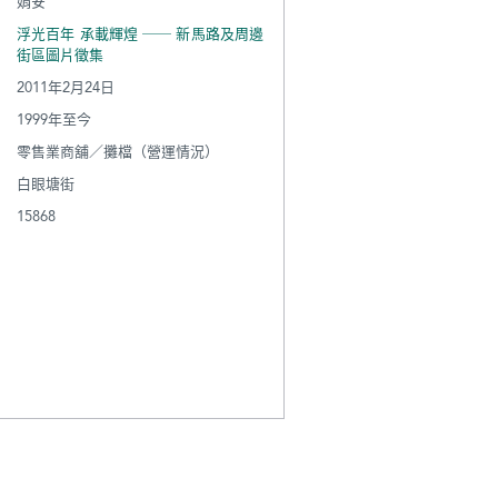
娟安
浮光百年 承載輝煌 ── 新馬路及周邊
街區圖片徵集
2011年2月24日
1999年至今
零售業商舖／攤檔（營運情況）
白眼塘街
15868