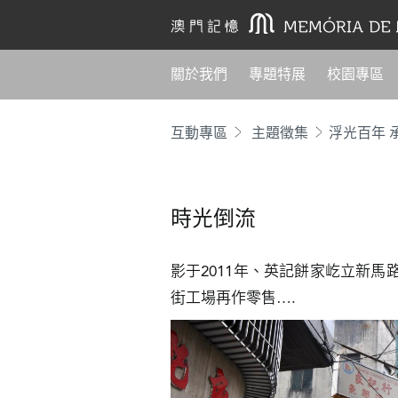
關於我們
專題特展
校園專區
互動專區
主題徵集
時光倒流
影于2011年、英記餅家屹立新
街工場再作零售….