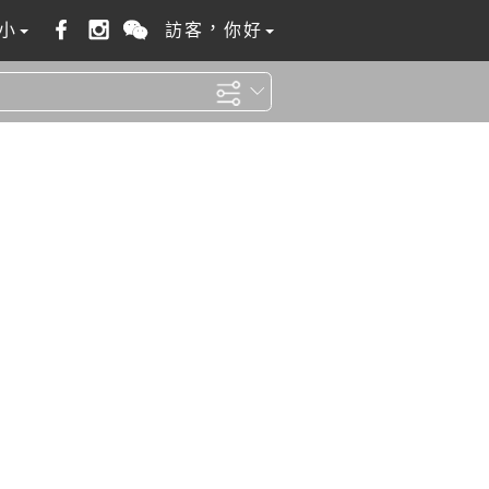
小
訪客，你好