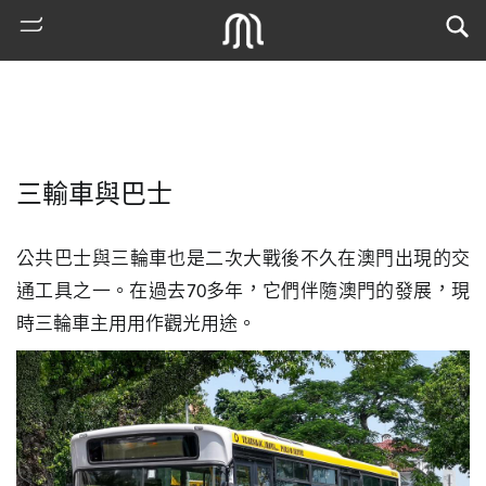
三輸車與巴士
公共巴士與三輪車也是二次大戰後不久在澳門出現的交
通工具之一。在過去70多年，它們伴隨澳門的發展，現
時三輪車主用用作觀光用途。
熱
門
搜
索
古
地