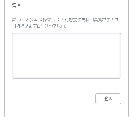
留言
留言( 0 人參與, 0 條留言)：期待您提供史料和真實故事，共
同填補歷史空白!（150字以內）
登入