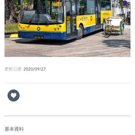
圖
媽
閣
寺
廟
巴
更新日期 2020/09/27
士
教
堂
街
市
基本資料