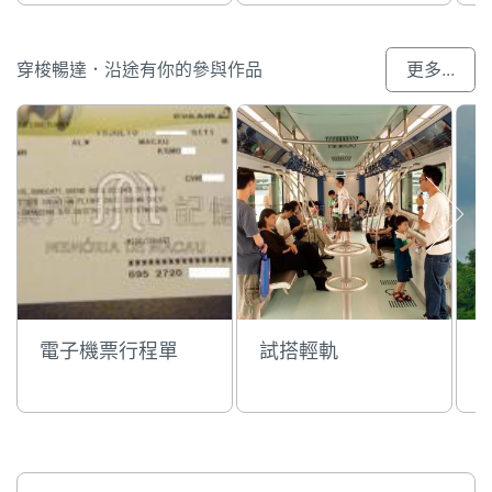
穿梭暢達．沿途有你的參與作品
更多...
電子機票行程單
試搭輕軌
W
u