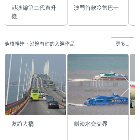
港澳線第二代直升
澳門首款冷氣巴士
機
穿梭暢達．沿途有你的入選作品
更多...
友誼大橋
鹹淡水交交界