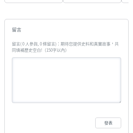
留言
留言( 0 人參與, 0 條留言)：期待您提供史料和真實故事，共
同填補歷史空白!（150字以內）
發表