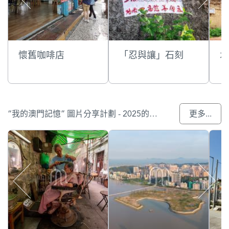
懷舊咖啡店
「忍與讓」石刻
水
“我的澳門記憶” 圖片分享計劃 - 2025的入選作品
更多...