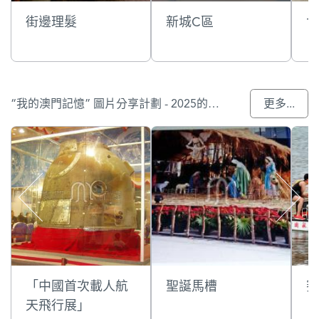
街邊理髮
新城C區
廿
“我的澳門記憶” 圖片分享計劃 - 2025的參與作品
更多...
「中國首次載人航
聖誕馬槽
賽
天飛行展」