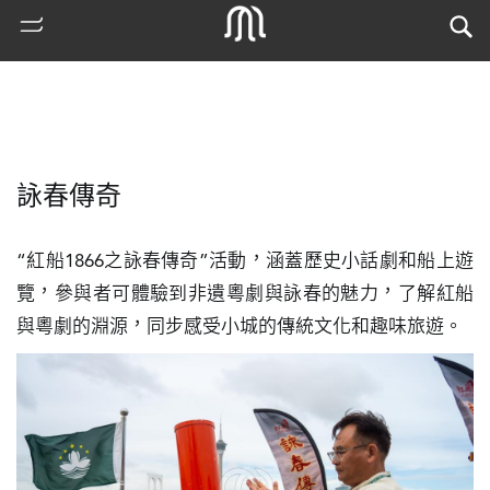
詠春傳奇
“紅船1866之詠春傳奇”活動，涵蓋歷史小話劇和船上遊
覽，參與者可體驗到非遺粵劇與詠春的魅力，了解紅船
與粵劇的淵源，同步感受小城的傳統文化和趣味旅遊。
熱
門
搜
索