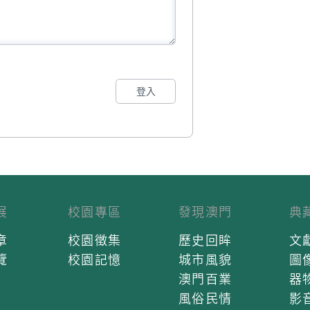
登入
展
校園專區
發現澳門
典
章
校園徵集
歷史回眸
文
覽
校園記憶
城市風貌
圖
澳門百業
器
風俗民情
影