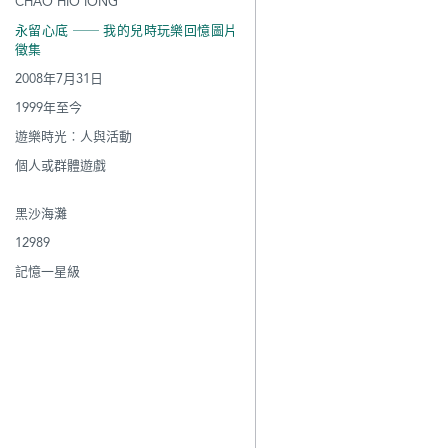
CHAO HIO IONG
永留心底 ── 我的兒時玩樂回憶圖片
徵集
2008年7月31日
1999年至今
遊樂時光︰人與活動
個人或群體遊戲
黑沙海灘
12989
記憶一星級