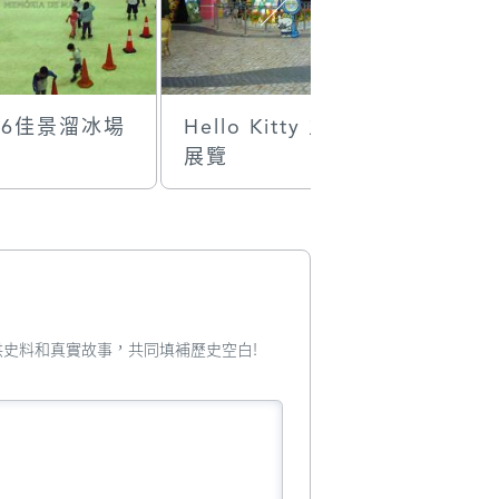
06佳景溜冰場
Hello Kitty 主題
遊戲機
展覽
您提供史料和真實故事，共同填補歷史空白!