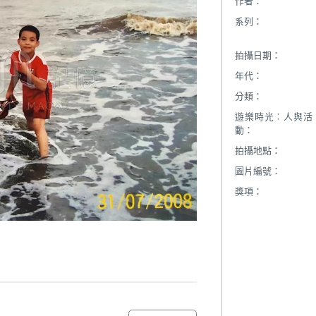
作者：
系列：
拍攝日期：
年代：
分類：
遊樂時光︰人與活
動：
拍攝地點：
圖片編號：
獎項：