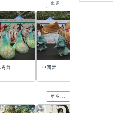
更多...
此青綠
中國舞
非遺新動
灣區．璀
遺：粵港
區非物質
產
更多...