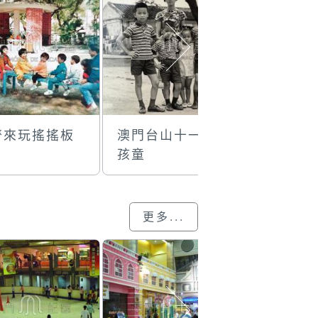
齊來玩搖搖板
澳門台山十一街
在“東西
孩童
遇”留影
更多...