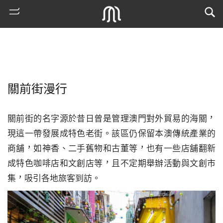
關前街漫行
關前街的名字源於昔日曾是管理澳門對外貿易的海關，
現這一帶發展成特色老街。該區仍保留本澳傳統產業的
商舖，如神香、二手舊物和古董等，也有一些店舖翻新
熱
成特色咖啡店和文創店等，且不定期舉辦活動與文創市
門
集，吸引各地旅客到訪。
搜
索
古
地