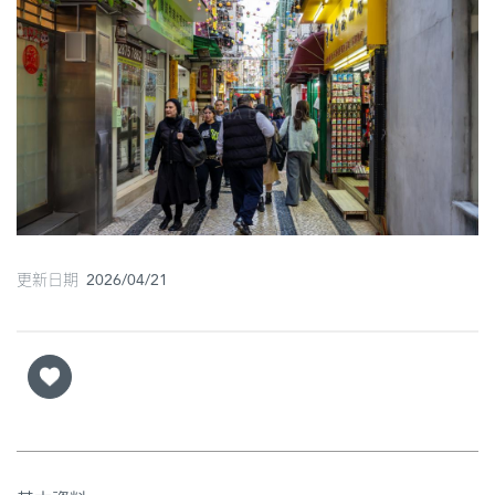
圖
媽
閣
寺
廟
巴
士
更新日期 2026/04/21
教
堂
街
市