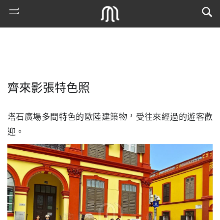
齊來影張特色照
塔石廣場多間特色的歐陸建築物，受往來經過的遊客歡
迎。
熱
門
搜
索
古
地