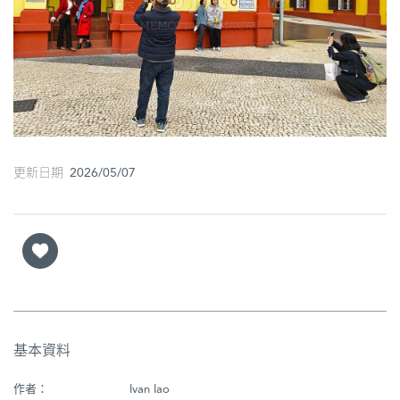
圖
媽
閣
寺
廟
更新日期 2026/05/07
巴
士
教
堂
街
市
基本資料
作者：
Ivan Iao