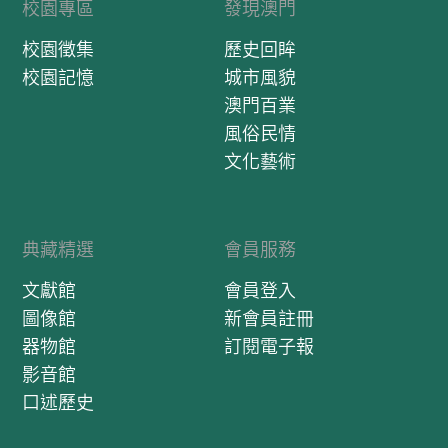
校園專區
發現澳門
校園徵集
歷史回眸
校園記憶
城市風貌
澳門百業
風俗民情
文化藝術
典藏精選
會員服務
文獻館
會員登入
圖像館
新會員註冊
器物館
訂閱電子報
影音館
口述歷史