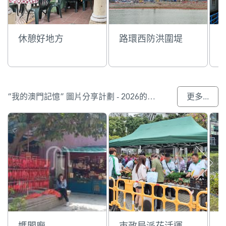
休憩好地方
路環西防洪圍堤
“我的澳門記憶” 圖片分享計劃 - 2026的參與作品
更多...
媽閣廟
市政局派花活運