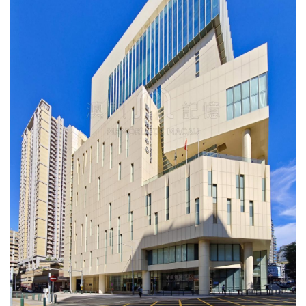
圖
媽
閣
寺
廟
巴
士
教
堂
街
市