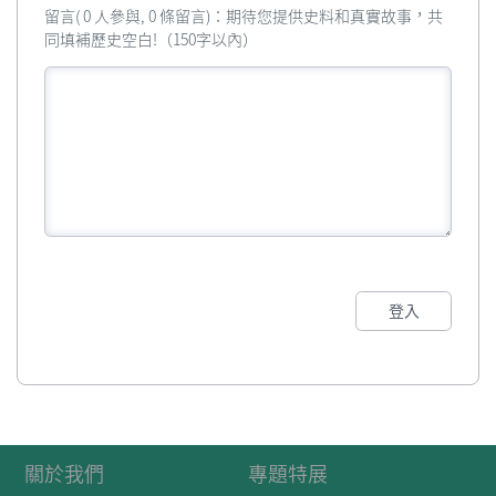
留言( 0 人參與, 0 條留言)：期待您提供史料和真實故事，共
同填補歷史空白!（150字以內）
登入
關於我們
專題特展