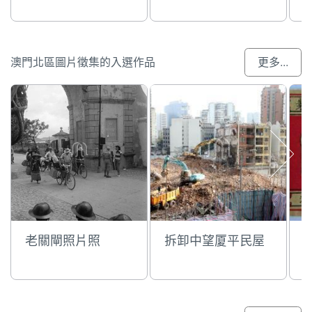
澳門北區圖片徵集的入選作品
更多...
老關閘照片照
拆卸中望厦平民屋