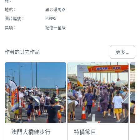
施：
地點：
黑沙環馬路
圖片編號：
20895
獎項：
記憶一星級
作者的其它作品
更多...
澳門大橋健步行
特備節目