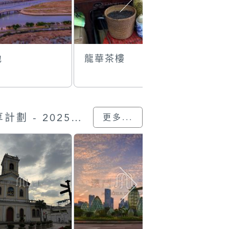
地
龍華茶樓
澳門現存
紀初期的
牌(新橋區
“我的澳門記憶” 圖片分享計劃 - 2025的參與作品
更多...