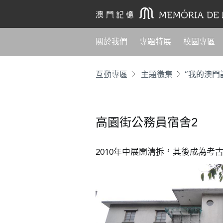
關於我們
專題特展
校園專區
互動專區
主題徵集
“我的澳門
高園街公務員宿舍2
2010年中展開清拆，其後成為