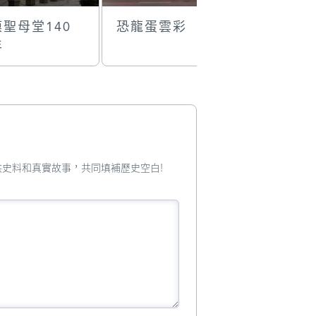
聖母堂140
恐龍蛋雲彩
無懼變化
年
必達
您提供史料和真實故事，共同填補歷史空白!