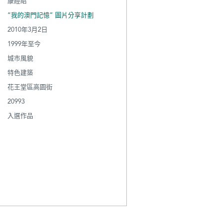
康經紹
“我的澳門記憶” 圖片分享計劃
2010年3月2日
1999年至今
城市風貌
特色建築
花王堂區高園街
20993
入選作品