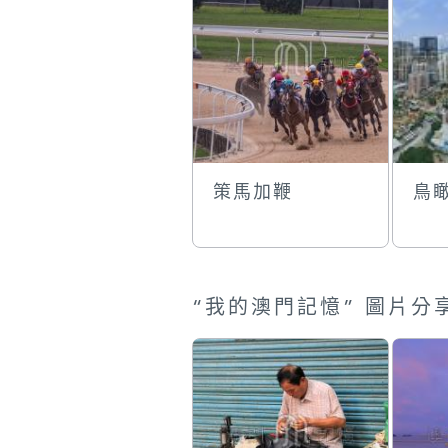
策馬加鞭
鳥