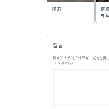
降落
嘉模
周
留言
留言( 0 人參與, 0 條留言)：期待
（150字以內）