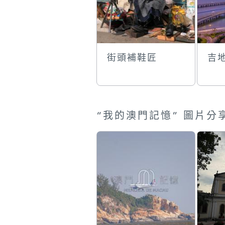
街頭補鞋匠
吉