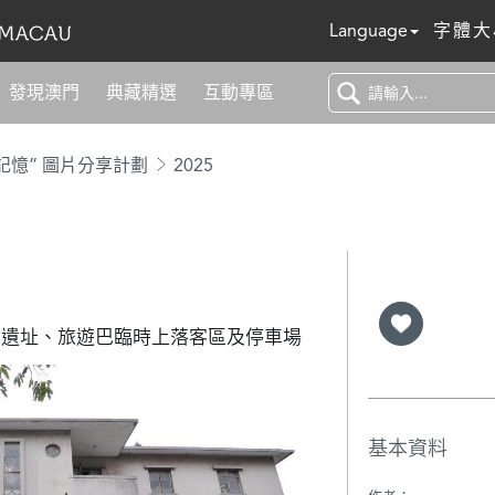
Language
字體大
發現澳門
典藏精選
互動專區
記憶” 圖片分享計劃
2025
考古遺址、旅遊巴臨時上落客區及停車場
基本資料