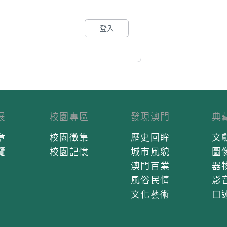
登入
展
校園專區
發現澳門
典
章
校園徵集
歷史回眸
文
覽
校園記憶
城市風貌
圖
澳門百業
器
風俗民情
影
文化藝術
口