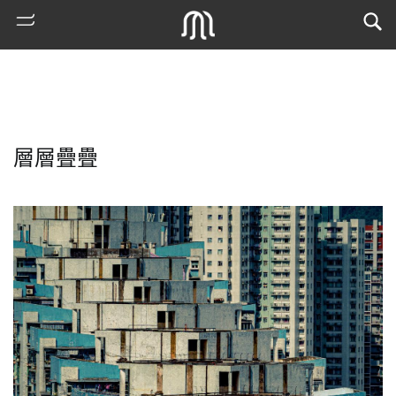
層層疊疊
熱
門
搜
索
古
地