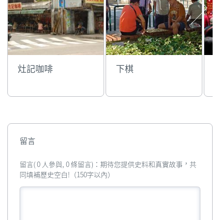
灶記咖啡
下棋
留言
留言( 0 人參與, 0 條留言)：期待您提供史料和真實故事，共
同填補歷史空白!（150字以內）