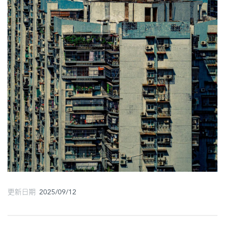
圖
媽
閣
寺
廟
巴
士
教
堂
街
市
更新日期 2025/09/12