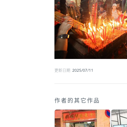
更新日期 2025/07/11
作者的其它作品