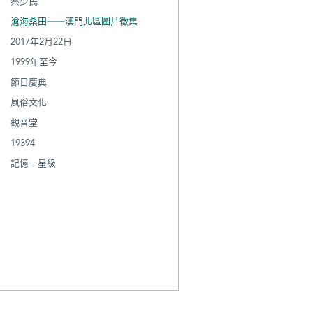
蔡少民
滄海桑田──澳門北區圖片徵集
2017年2月22日
1999年至今
節日慶典
風俗文化
觀音堂
19394
記憶一星級