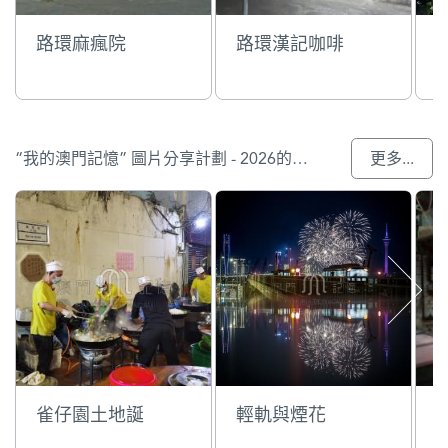
路環麻瘋院
路環漢記咖啡
“我的澳門記憶” 圖片分享計劃 - 2026的參與作品
更多...
雀仔園土地誕
輕軌與煙花