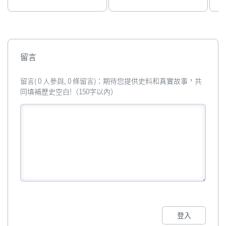
留言
留言( 0 人參與, 0 條留言)：期待您提供史料和真實故事，共
同填補歷史空白!（150字以內）
登入