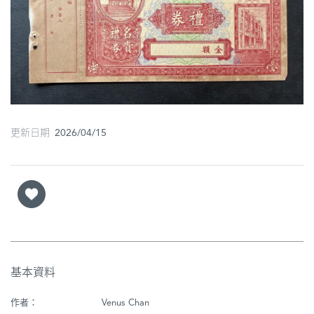
圖
媽
閣
寺
廟
更新日期 2026/04/15
巴
士
教
堂
街
市
基本資料
作者：
Venus Chan