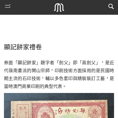
顯記餅家禮卷
券面「顯記餅家」題字者「劍父」即「高劍父」，是近
代嶺南畫派的開山宗師，印刷技術方面採用的是民國時
期主流的石印技術，輔以多色套印與精裝裝訂工藝，是
熱
當時澳門商業印刷的典型代表。
門
搜
索
古
地